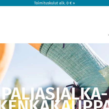
Toimituskulut alk. 0 € »
PALJASJALKA-
KENKÄKAUPP