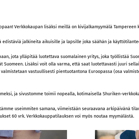
ppaan! Verkkokaupan lisäksi meillä on kivijalkamyymälä Tampereen 
edistäviä jalkineita aikuisille ja lapsille joka säähän ja käyttötilante
an, jota ylläpitää luotettava suomalainen yritys, joka työllistää Su
t Suomeen. Lisäksi voit olla varma, että saat luotettavasti juuri sell
 valmistetaan vastuullisesti pientuotantona Euroopassa (osa valmis
uomeksi, ja sivustomme toimii nopealla, kotimaisella Shuriken-verkkok
mme useimmiten samana, viimeistään seuraavana arkipäivänä tilau
lautukset 60 vrk. Verkkokauppatilauksen voi myös noutaa myymälästä.