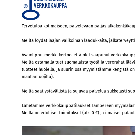
Tervetuloa kotimaiseen, palvelevaan paljasjalkakenkäkau
Meiltä löydät laajan valikoiman laadukkaita, jalkaterveyttä 
Avainlippu-merkki kertoo, että olet saapunut verkkokauppa
Meiltä ostamalla tuet suomalaista työtä ja verorahat jäävä
tuotteet huolella, ja suurin osa myymistämme kengistä on
maahantuojilta).
Meiltä saat ystävällistä ja sujuvaa palvelua sukkelasti s
Lähetämme verkkokauppatilaukset Tampereen myymälästä
Meillä on edulliset toimitukset (alk. 0 €) ja ilmaiset pa