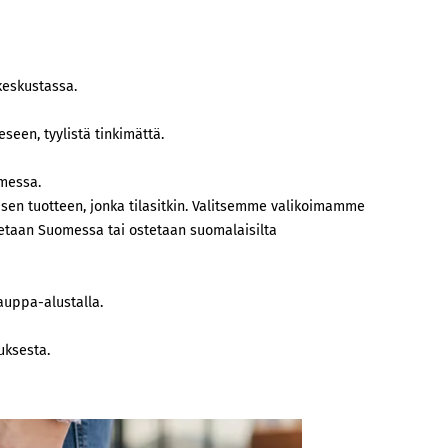
keskustassa.
eseen, tyylistä tinkimättä.
omessa.
aisen tuotteen, jonka tilasitkin. Valitsemme valikoimamme
tetaan Suomessa tai ostetaan suomalaisilta
auppa-alustalla.
ksesta.