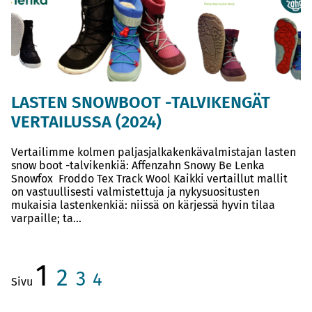
LASTEN SNOWBOOT -TALVIKENGÄT
VERTAILUSSA (2024)
Vertailimme kolmen paljasjalkakenkävalmistajan lasten
snow boot -talvikenkiä: Affenzahn Snowy Be Lenka
Snowfox Froddo Tex Track Wool Kaikki vertaillut mallit
on vastuullisesti valmistettuja ja nykysuositusten
mukaisia lastenkenkiä: niissä on kärjessä hyvin tilaa
varpaille; ta...
1
2
3
4
Sivu