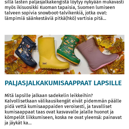
sillä lasten paljasjalkakengistä löytyy nykyään mukavasti
myös ikisuosikki Kuoman tapaisia, Suomen lumiseen
talveen sopivia snowboot-talvikenkiä, jotka ovat:
lämpimiä säänkestäviä pitkä(hkö) vartisia pitä...
PALJASJALKAKUMISAAPPAAT LAPSILLE
Mitä lapsille jalkaan sadekelin leikkeihin?
Kalvollisetkaan välikausikengät eivät pidemmän päälle
pidä vettä kumisaappaiden veroisesti, ja tavalliset
kumisaappaat taas ovat kasvavalle jalalle huonot ja
kömpelöt liikkumiseen, koska ne ovat yleensä: painavat
ja jäykät ka...