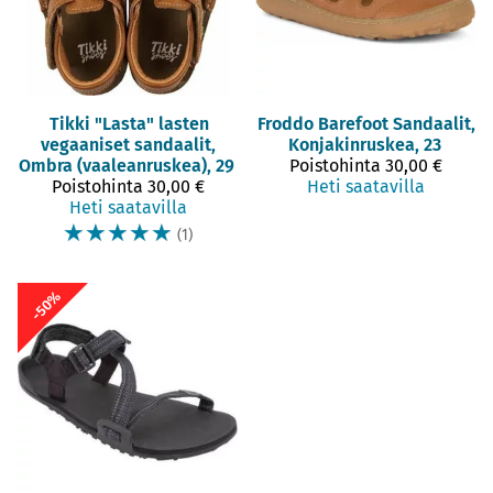
Tikki
"Lasta" lasten
Froddo Barefoot
Sandaalit,
vegaaniset sandaalit,
Konjakinruskea, 23
Ombra (vaaleanruskea), 29
Poistohinta
30,00 €
Poistohinta
30,00 €
Heti saatavilla
Heti saatavilla
☆
☆
☆
☆
☆
(1)
-50%