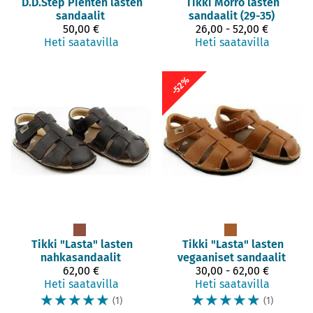
D.D.Step
Pienten lasten
Tikki
Morro lasten
sandaalit
sandaalit (29-35)
50,00 €
26,00 - 52,00 €
Heti saatavilla
Heti saatavilla
-52%
Tikki
"Lasta" lasten
Tikki
"Lasta" lasten
nahkasandaalit
vegaaniset sandaalit
62,00 €
30,00 - 62,00 €
Heti saatavilla
Heti saatavilla
☆
☆
☆
☆
☆
☆
☆
☆
☆
☆
(1)
(1)