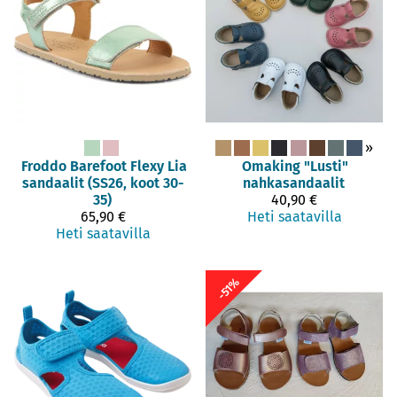
»
Froddo Barefoot
Flexy Lia
Omaking
"Lusti"
sandaalit (SS26, koot 30-
nahkasandaalit
35)
40,90 €
65,90 €
Heti saatavilla
Heti saatavilla
-51%