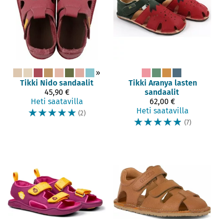
»
Tikki
Nido sandaalit
Tikki
Aranya lasten
45,90 €
sandaalit
Heti saatavilla
62,00 €
☆
☆
☆
☆
☆
Heti saatavilla
(2)
☆
☆
☆
☆
☆
(7)