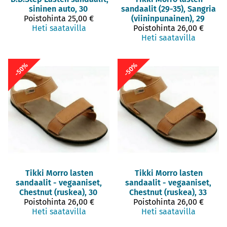
sininen auto, 30
sandaalit (29-35), Sangria
Poistohinta
25,00 €
(viininpunainen), 29
Heti saatavilla
Poistohinta
26,00 €
Heti saatavilla
-50%
-50%
Tikki
Morro lasten
Tikki
Morro lasten
sandaalit - vegaaniset,
sandaalit - vegaaniset,
Chestnut (ruskea), 30
Chestnut (ruskea), 33
Poistohinta
26,00 €
Poistohinta
26,00 €
Heti saatavilla
Heti saatavilla