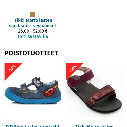
Tikki
Morro lasten
sandaalit - vegaaniset
26,00 - 52,00 €
Heti saatavilla
POISTOTUOTTEET
-50%
-53%
D.D.Step
Lasten sandaalit,
Tikki
Morro lasten