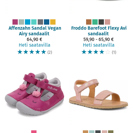
Affenzahn
Sandal Vegan
Froddo Barefoot
Flexy Avi
Airy sandaalit
sandaalit
64,90 €
59,90 - 65,90 €
Heti saatavilla
Heti saatavilla
☆
☆
☆
☆
☆
☆
☆
☆
☆
☆
(2)
(1)