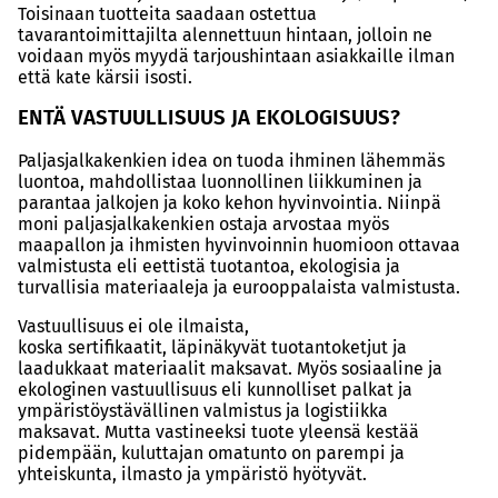
Toisinaan tuotteita saadaan ostettua
tavarantoimittajilta alennettuun hintaan, jolloin ne
voidaan myös myydä tarjoushintaan asiakkaille ilman
että kate kärsii isosti.
ENTÄ VASTUULLISUUS JA EKOLOGISUUS?
Paljasjalkakenkien idea on tuoda ihminen lähemmäs
luontoa, mahdollistaa luonnollinen liikkuminen ja
parantaa jalkojen ja koko kehon hyvinvointia. Niinpä
moni paljasjalkakenkien ostaja arvostaa myös
maapallon ja ihmisten hyvinvoinnin huomioon ottavaa
valmistusta eli eettistä tuotantoa, ekologisia ja
turvallisia materiaaleja ja eurooppalaista valmistusta.
Vastuullisuus ei ole ilmaista,
koska sertifikaatit, läpinäkyvät tuotantoketjut ja
laadukkaat materiaalit maksavat. Myös sosiaaline ja
ekologinen vastuullisuus eli kunnolliset palkat ja
ympäristöystävällinen valmistus ja logistiikka
maksavat. Mutta vastineeksi tuote yleensä kestää
pidempään, kuluttajan omatunto on parempi ja
yhteiskunta, ilmasto ja ympäristö hyötyvät.