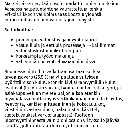
Markeiteissa myydään usein marketin omien merkkien
Aasiassa halpatuotantona valmistettuja kenkiä.
Erikoisliikkeen valikoima taas koostuu yleensä
eurooppalaisten pienvalmistajien kengistä.
Se tarkoittaa:
pienempiä valmistus- ja myyntimääriä
vastuullisia ja eettisiä prosesseja –> kalliimmat
valmistuskustannukset per pari
korkeampia työvoimakuluja
vähemmän neuvotteluvaraa hinnoissa
Suomessa hintoihin vaikuttaa osaltaan korkea
arvonlisävero (25,5 %) ja ylipäätään yrityksen
pyörittämisen kulut. Etenkin kivijalkamyymälän kulut
ovat isot (liiketilan vuokra, työntekijöiden palkat ym), ja
asiakaspalveluun menee paljon aikaa etenkin
myymälässä mutta myös verkkokaupan puolella (sovitus,
neuvonta, kenkien mittaaminen ja kokotaulukot,
viesteihin vastaaminen, palautusten käsittely,
tuotekuvaukset verkkokaupassa). Tuotteen
ulosmyyntihinnasta vain pieni osa on yritykselle jäävää
katetta, jolla katetaan kaikki yrittämisen kulut.