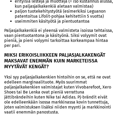
erityisiä lestejä ja muotteja (= iso kustannus alussa,
kun paljasjalkakenkiä aletaan valmistaa)
paljon tuotekehitystyötä (esimerkiksi Leguanon
patentoitua Lifolit-pohjaa kehitettiin 5 vuotta)
useimmiten käsityötä ja pientuotantoa
Paljasjalkakenkiä ei yleensä valmisteta isoissa tehtaissa,
vaan pientuotantona ja käsityönä. Siksi volyymit ovat
pieniä, ja pieni volyymi tarkoittaa korkeampaa hintaa
per pari.
MIKSI ERIKOISLIIKKEEN PALJASJALKAKENGÄT
MAKSAVAT ENEMMÄN KUIN MARKETEISSA
MYYTÄVÄT KENGÄT?
Yksi syy paljasjalkakenkien hintoihin on se, että ne ovat
edelleen marginaalituote. Myös suurimmat
paljasjalkakenkien valmistajat kuten Vivobarefoot, Xero
Shoes tai Be Lenka ovat pieniä verrattuna
jättibrändeihin kuten Nike tai Adidas. Pj-brändit eivät
ole edelleenkään isossa markkinassa kovin tunnettuja,
joten valmistuksen lisäksi niiden myynti ja markkinointi
vaatii enemmän panostusta.