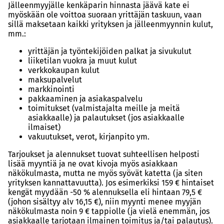
Jälleenmyyjälle kenkäparin hinnasta jäävä kate ei
myöskään ole voittoa suoraan yrittäjän taskuun, vaan
sillä maksetaan kaikki yrityksen ja jälleenmyynnin kulut,
mm.:
yrittäjän ja työntekijöiden palkat ja sivukulut
liiketilan vuokra ja muut kulut
verkkokaupan kulut
maksupalvelut
markkinointi
pakkaaminen ja asiakaspalvelu
toimitukset (valmistajalta meille ja meitä
asiakkaalle) ja palautukset (jos asiakkaalle
ilmaiset)
vakuutukset, verot, kirjanpito ym.
Tarjoukset ja alennukset tuovat suhteellisen helposti
lisää myyntiä ja ne ovat kivoja myös asiakkaan
näkökulmasta, mutta ne myös syövät katetta (ja siten
yrityksen kannattavuutta). Jos esimerkiksi 159 € hintaiset
kengät myydään -50 % alennuksella eli hintaan 79,5 €
(johon sisältyy alv 16,15 €), niin myynti menee myyjän
näkökulmasta noin 9 € tappiolle (ja vielä enemmän, jos
asiakkaalle tarjotaan ilmainen toimitus ja/tai palautus).