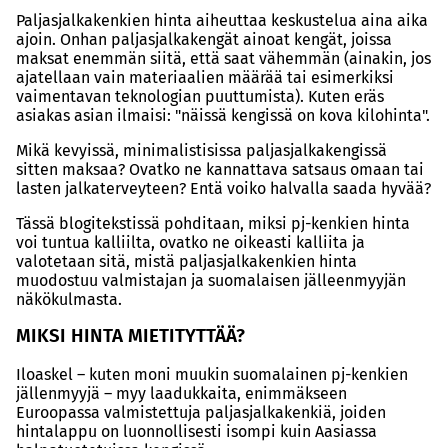
Paljasjalkakenkien hinta aiheuttaa keskustelua aina aika
ajoin. Onhan paljasjalkakengät ainoat kengät, joissa
maksat enemmän siitä, että saat vähemmän (ainakin, jos
ajatellaan vain materiaalien määrää tai esimerkiksi
vaimentavan teknologian puuttumista). Kuten eräs
asiakas asian ilmaisi: "näissä kengissä on kova kilohinta".
Mikä kevyissä, minimalistisissa paljasjalkakengissä
sitten maksaa? Ovatko ne kannattava satsaus omaan tai
lasten jalkaterveyteen? Entä voiko halvalla saada hyvää?
Tässä blogitekstissä pohditaan, miksi pj-kenkien hinta
voi tuntua kalliilta, ovatko ne oikeasti kalliita ja
valotetaan sitä, mistä paljasjalkakenkien hinta
muodostuu valmistajan ja suomalaisen jälleenmyyjän
näkökulmasta.
MIKSI HINTA MIETITYTTÄÄ?
Iloaskel – kuten moni muukin suomalainen pj-kenkien
jällenmyyjä – myy laadukkaita, enimmäkseen
Euroopassa valmistettuja paljasjalkakenkiä, joiden
hintalappu on luonnollisesti isompi kuin Aasiassa