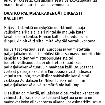
erikoisliikkeestä, kun ulkomaisesta verkkokaupasta tai
marketin alelaarista saa halvemmalla.
OVATKO PALJASJALKAKENGÄT OIKEASTI
KALLIITA?
Paljasjalkakenkiä on nykyään markkinoilla laaja
valikoima erilaisia ja eri hintaisia malleja kuten
tavallisiakin kenkiä. Hinnan kalleus tai edullisuus
riippuukin pitkälti siitä, mitä käyttää vertailukohtana.
Jos vertaat vastuullisesti Euroopassa valmistettuja
paljasjalkakenkiä esimerkiksi Kiinassa massatuotettuihin
kenkiin (joiden valmistusolosuhteista tai
tuoteturvallisuudesta ei ole tietoa), laadukas
paljasjalkakenkä tuntuu hinnaltaan kalliilta. Jos taas
vertaat paljasjalkakenkiä Euroopassa vastuullisesti
valmistettuihin, "tavallisiin" nahkaisiin kenkiin tai
vaikkapa Adidaksen tai Niken lenkkareihin, niin
paljasjalkakenkä ei välttämättä ole kalliimpi.
Oleellista on miettiä, millaisissa olosuhteissa kengät on
valmistettu, kauanko ne kestävät käyttöä ja mitä ne
maksavat koko elinkaarensa aikana. Jos esimerkiksi 169 €