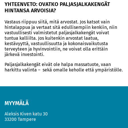
YHTEENVETO: OVATKO PALJASJALKAKENGÄT
HINTANSA ARVOISIA?
Vastaus riippuu siitä, mitä arvostat. Jos katsot vain
hintalappua ja vertaat sitä edullisempiin kenkiin, niin
vastuullisesti valmistetut paljasjalkakengät voivat
tuntua kalliilta. Jos kuitenkin arvostat laatua,
kestävyyttä, vastuullisuutta ja kokonaisvaikutusta
terveyteen ja hyvinvointiin, ne voivat olla erittäin
järkevä investointi.
Paljasjalkakengät eivät ole halpa massatuote, vaan
harkittu valinta – sekä omalle keholle että ympäristölle.
MYYMÄLÄ
Aleksis Kiven katu 30
33200 Tampere