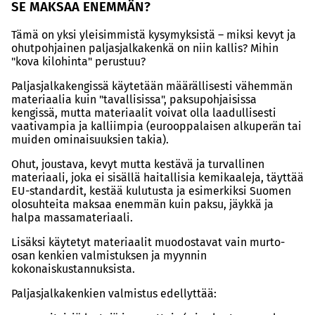
SE MAKSAA ENEMMÄN?
Tämä on yksi yleisimmistä kysymyksistä – miksi kevyt ja
ohutpohjainen paljasjalkakenkä on niin kallis? Mihin
"kova kilohinta" perustuu?
Paljasjalkakengissä käytetään määrällisesti vähemmän
materiaalia kuin "tavallisissa", paksupohjaisissa
kengissä, mutta materiaalit voivat olla laadullisesti
vaativampia ja kalliimpia (eurooppalaisen alkuperän tai
muiden ominaisuuksien takia).
Ohut, joustava, kevyt mutta kestävä ja turvallinen
materiaali, joka ei sisällä haitallisia kemikaaleja, täyttää
EU-standardit, kestää kulutusta ja esimerkiksi Suomen
olosuhteita maksaa enemmän kuin paksu, jäykkä ja
halpa massamateriaali.
Lisäksi käytetyt materiaalit muodostavat vain murto-
osan kenkien valmistuksen ja myynnin
kokonaiskustannuksista.
Paljasjalkakenkien valmistus edellyttää: