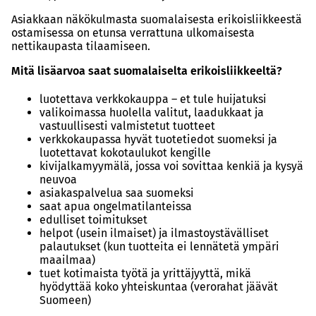
Asiakkaan näkökulmasta suomalaisesta erikoisliikkeestä
ostamisessa on etunsa verrattuna ulkomaisesta
nettikaupasta tilaamiseen.
Mitä lisäarvoa saat suomalaiselta erikoisliikkeeltä?
luotettava verkkokauppa – et tule huijatuksi
valikoimassa huolella valitut, laadukkaat ja
vastuullisesti valmistetut tuotteet
verkkokaupassa hyvät tuotetiedot suomeksi ja
luotettavat kokotaulukot kengille
kivijalkamyymälä, jossa voi sovittaa kenkiä ja kysyä
neuvoa
asiakaspalvelua saa suomeksi
saat apua ongelmatilanteissa
edulliset toimitukset
helpot (usein ilmaiset) ja ilmastoystävälliset
palautukset (kun tuotteita ei lennätetä ympäri
maailmaa)
tuet kotimaista työtä ja yrittäjyyttä, mikä
hyödyttää koko yhteiskuntaa (verorahat jäävät
Suomeen)