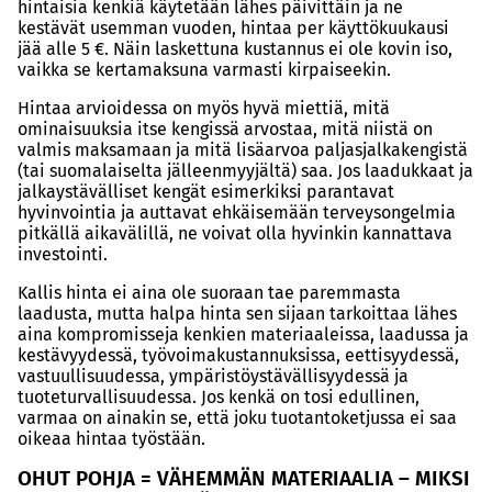
hintaisia kenkiä käytetään lähes päivittäin ja ne
kestävät usemman vuoden, hintaa per käyttökuukausi
jää alle 5 €. Näin laskettuna kustannus ei ole kovin iso,
vaikka se kertamaksuna varmasti kirpaiseekin.
Hintaa arvioidessa on myös hyvä miettiä, mitä
ominaisuuksia itse kengissä arvostaa, mitä niistä on
valmis maksamaan ja mitä lisäarvoa paljasjalkakengistä
(tai suomalaiselta jälleenmyyjältä) saa. Jos laadukkaat ja
jalkaystävälliset kengät esimerkiksi parantavat
hyvinvointia ja auttavat ehkäisemään terveysongelmia
pitkällä aikavälillä, ne voivat olla hyvinkin kannattava
investointi.
Kallis hinta ei aina ole suoraan tae paremmasta
laadusta, mutta halpa hinta sen sijaan tarkoittaa lähes
aina kompromisseja kenkien materiaaleissa, laadussa ja
kestävyydessä, työvoimakustannuksissa, eettisyydessä,
vastuullisuudessa, ympäristöystävällisyydessä ja
tuoteturvallisuudessa. Jos kenkä on tosi edullinen,
varmaa on ainakin se, että joku tuotantoketjussa ei saa
oikeaa hintaa työstään.
OHUT POHJA = VÄHEMMÄN MATERIAALIA – MIKSI