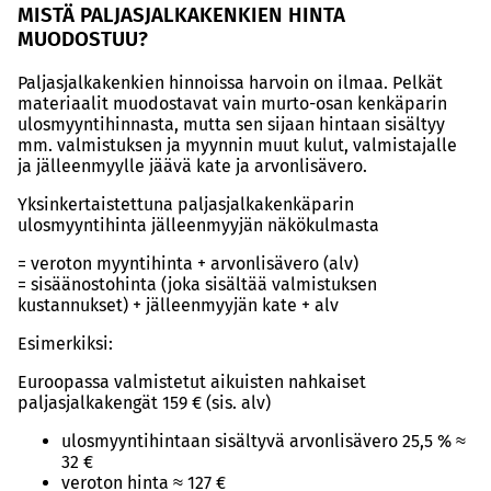
MISTÄ PALJASJALKAKENKIEN HINTA
MUODOSTUU?
Paljasjalkakenkien hinnoissa harvoin on ilmaa. Pelkät
materiaalit muodostavat vain murto-osan kenkäparin
ulosmyyntihinnasta, mutta sen sijaan hintaan sisältyy
mm. valmistuksen ja myynnin muut kulut, valmistajalle
ja jälleenmyylle jäävä kate ja arvonlisävero.
Yksinkertaistettuna paljasjalkakenkäparin
ulosmyyntihinta jälleenmyyjän näkökulmasta
= veroton myyntihinta + arvonlisävero (alv)
= sisäänostohinta (joka sisältää valmistuksen
kustannukset) + jälleenmyyjän kate + alv
Esimerkiksi:
Euroopassa valmistetut aikuisten nahkaiset
paljasjalkakengät 159 € (sis. alv)
ulosmyyntihintaan sisältyvä arvonlisävero 25,5 % ≈
32 €
veroton hinta ≈ 127 €