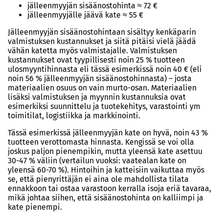
jälleenmyyjän sisäänostohinta ≈ 72 €
jälleenmyyjälle jäävä kate ≈ 55 €
Jälleenmyyjän sisäänostohintaan sisältyy kenkäparin
valmistuksen kustannukset ja siitä pitäisi vielä jäädä
vähän katetta myös valmistajalle. Valmistuksen
kustannukset ovat tyypillisesti noin 25 % tuotteen
ulosmyyntihinnasta eli tässä esimerkissä noin 40 € (eli
noin 56 % jälleenmyyjän sisäänostohinnasta) – josta
materiaalien osuus on vain murto-osan. Materiaalien
lisäksi valmistuksen ja myynnin kustannuksia ovat
esimerkiksi suunnittelu ja tuotekehitys, varastointi ym
toimitilat, logistiikka ja markkinointi.
Tässä esimerkissä jälleenmyyjän kate on hyvä, noin 43 %
tuotteen verottomasta hinnasta. Kengissä se voi olla
joskus paljon pienempikin, mutta yleensä kate asettuu
30-47 % väliin (vertailun vuoksi: vaatealan kate on
yleensä 60-70 %). Hintoihin ja katteisiin vaikuttaa myös
se, että pienyrittäjän ei aina ole mahdollista tilata
ennakkoon tai ostaa varastoon kerralla isoja eriä tavaraa,
mikä johtaa siihen, että sisäänostohinta on kalliimpi ja
kate pienempi.