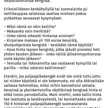
halpatuotetuissa kengissä.
Erikoisliikkeen kenkähyllyllä tai suomalaista pj-
nettikauppaa selatessa saattaa mieleen joskus
putkahtaa seuraavat kysymykset:
– Miksi nämä on näin kalliita?
– Maksanko vain merkistä?
– Onko nämä oikeasti hintansa arvoiset?
– Kirpaisee maksaa yli 100 euroa kevyistä,
ohutpohjaisista kengistä – kestääkö nämä käyttöä?
– Kova hinta lapsen kengistä, jotka jäävät pieneksi heti
yhden kauden jälkeen – onko näillä jälleenmyyntiarvoa
vielä käytön jälkeen?
– Temusta tai Tokmannilta saa vastaavat kympillä tai
parilla – miksi ostaisin kalliimmat?
Etenkin, jos paljasjalkakengät eivät ole vielä tuttu juttu
tai niiden käytöstä ei ole kokemusta, voi olla äkkiseltään
vaikeaa hahmottaa, miksi niihin kannattaisi satsata.
Kevyissä ja yksinkertaisilta näyttävissä kengissä hinta ei
ehkä tunnu perustellulta. Moni miettii, onko kallis hinta
tae laadusta ja kestävyydestä, tai kannattaako ostaa yli
150 € hintaiset paljasjalkakengät suomalaisesta