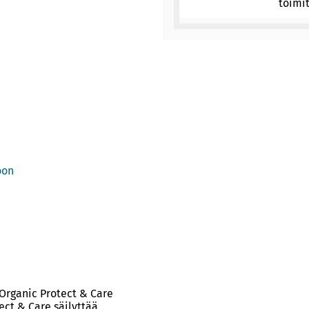
toimi
oon
 Organic Protect & Care
ct & Care säilyttää