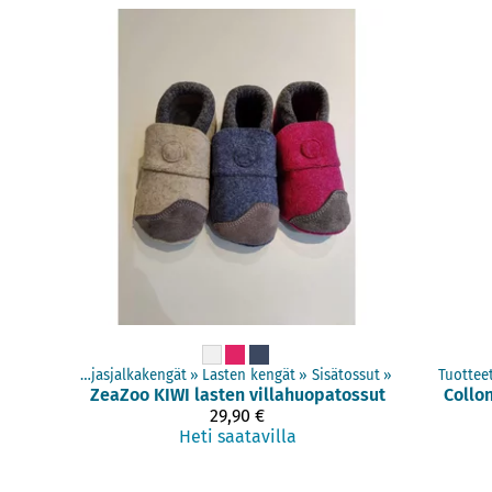
Tuotteet
‪»
Paljasjalkakengät
‪»
Lasten kengät
‪»
Sisätossut
‪»
Tuottee
ZeaZoo
KIWI lasten villahuopatossut
Collon
29,90 €
Heti saatavilla