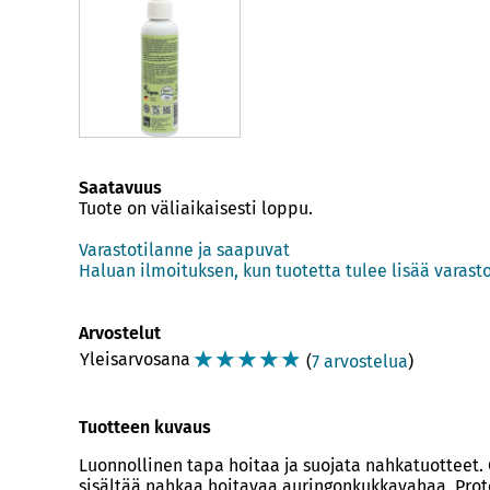
Saatavuus
Tuote on väliaikaisesti loppu.
Varastotilanne ja saapuvat
Haluan ilmoituksen, kun tuotetta tulee lisää varast
Arvostelut
☆
☆
☆
☆
☆
Yleisarvosana
(
7 arvostelua
)
Tuotteen kuvaus
Luonnollinen tapa hoitaa ja suojata nahkatuotteet.
sisältää nahkaa hoitavaa auringonkukkavahaa. Prote