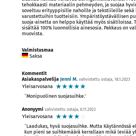
tehokkaasti materiaalin pehmeyden, ja suojaa hyvin 
soveltuu erityyppisille nahoille ja tekstiileille sekä
varustettuihin tuotteisiin. Ympäristöystävällisen
suoja-ainetta on helppo käyttää myös sisätiloissa. 
sisältää 100% luonnollisia ainesosia. Pakkaus on val
muovista.
Valmistusmaa
Saksa
Kommentit
Asiakaspalvelija
Jenni M.
vahvistettu ostaja, 18.1.2023
☆
☆
☆
☆
☆
Yleisarvosana
Monipuolinen suojasuihke.
Anonyymi
vahvistettu ostaja, 6.11.2022
☆
☆
☆
☆
☆
Yleisarvosana
Laadukas, hyvä suojasuihke. Mutta Käytännössä e
kun pieni se suihkemäärä kerrallaan mikä leviää y