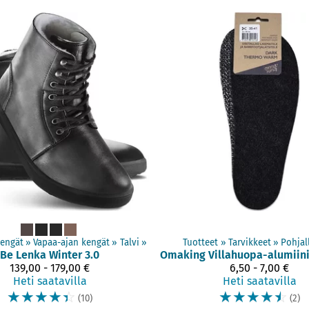
kengät
‪»
Vapaa-ajan kengät
‪»
Talvi
‪»
Tuotteet
‪»
Tarvikkeet
‪»
Pohjal
Be Lenka
Winter 3.0
Omaking
139,00 - 179,00 €
6,50 - 7,00 €
Heti saatavilla
Heti saatavilla
☆
☆
☆
☆
☆
☆
☆
☆
☆
☆
(10)
(2)