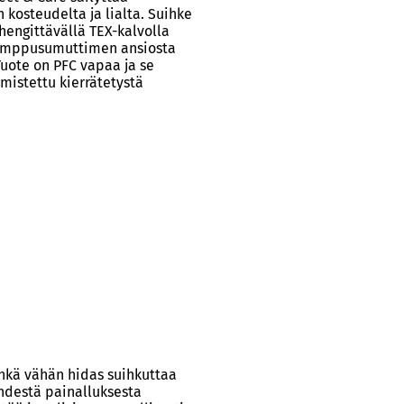
kosteudelta ja lialta. Suihke
 hengittävällä TEX-kalvolla
 pumppusumuttimen ansiosta
Tuote on PFC vapaa ja se
mistettu kierrätetystä
hkä vähän hidas suihkuttaa
hdestä painalluksesta