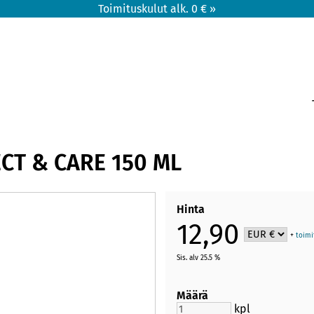
Toimituskulut alk. 0 € »
CT & CARE 150 ML
Hinta
12,90
+
toimi
Sis. alv 25.5 %
Määrä
kpl