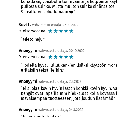
kerrallaan, voisibolla toimivampi ja helpompi käytt
pullossa suihke. Mutta muuten suihke sinänsä tosi 
Suosittelen kokeilemaan ❤️
Suvi L.
vahvistettu ostaja, 25.10.2022
☆
☆
☆
☆
☆
Yleisarvosana
Mieto haju.
Anonyymi
vahvistettu ostaja, 20.10.2022
☆
☆
☆
☆
☆
Yleisarvosana
Todella hyvä. Tullut kenkien lisäksi käyttöön mo
erilaisiin tekstiileihin.
Anonyymi
vahvistettu ostaja, 2.8.2022
Ei suojaa kovin hyvin lasten kenkiä kovin hyvin. 
Kengät ovat lapsilla mm hiekkalaatikolla kovassa 
rasvaisempaa tuotteeseen, jota joudun lisäämään 
Anonyymi
vahvistettu ostaja, 24.3.2022
Hyvä, mieto tuoksu.