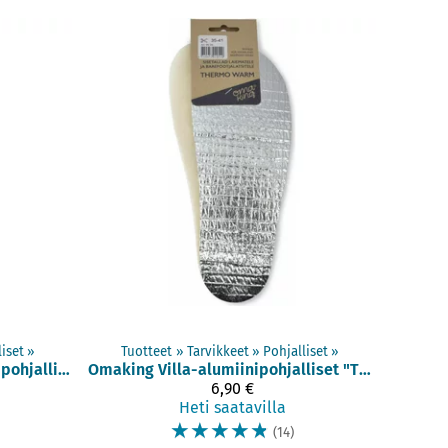
liset
‪»
Tuotteet
‪»
Tarvikkeet
‪»
Pohjalliset
‪»
Villahuopa-alumiinipohjalliset "Dark Thermo Warm" (TB230)
Omaking
Villa-alumiinipohjalliset "Thermo Warm" (TB200)
6,90 €
Heti saatavilla
☆
☆
☆
☆
☆
(14)