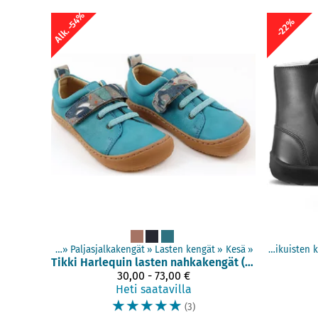
Alk. -54%
-22%
Tuotteet
‪»
Paljasjalkakengät
Tuotteet
‪»
Lasten kengät
‪»
Paljasjalkakengät
‪»
Kesä
‪»
‪»
Aikuisten 
Tikki
Harlequin lasten nahkakengät (23-39)
30,00 - 73,00 €
Heti saatavilla
☆
☆
☆
☆
☆
(3)