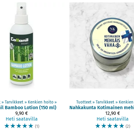
t
‪»
Tarvikkeet
‪»
Kenkien hoito
‪»
Tuotteet
‪»
Tarvikkeet
‪»
Tuotteet
Kenkien
il
Bamboo Lotion (150 ml)
Nahkakunta
9,90 €
12,90 €
Heti saatavilla
Heti saatavilla
☆
☆
☆
☆
☆
☆
☆
☆
☆
☆
(1)
(2)