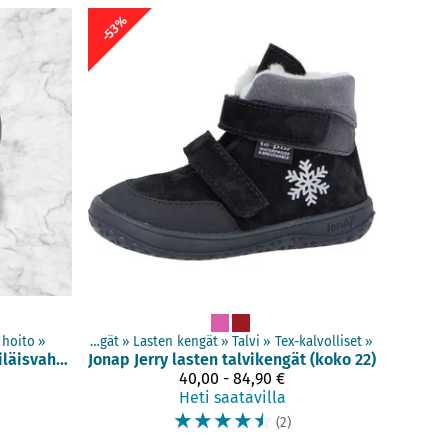
-53%
 hoito
‪»
‪»
Paljasjalkakengät
‪»
Lasten kengät
‪»
Talvi
‪»
Tex-kalvolliset
‪»
Kotimainen mehiläisvaha 100 ml
Jonap
Jerry lasten talvikengät (koko 22)
40,00 - 84,90 €
Heti saatavilla
☆
☆
☆
☆
☆
(2)