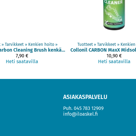
t
‪»
Tarvikkeet
‪»
Kenkien hoito
‪»
Tuotteet
‪»
Tarvikkeet
‪»
Kenkien
Carbon Cleaning Brush kenkäharja
Collonil
7,90 €
10,90 €
Heti saatavilla
Heti saatavilla
ASIAKASPALVELU
Puh.
045 783 12909
info@iloaskel.fi