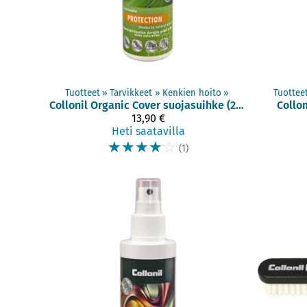
Tuotteet
‪»
Tarvikkeet
‪»
Kenkien hoito
‪»
Tuottee
Collonil
Organic Cover suojasuihke (200 ml)
Collon
13,90 €
Heti saatavilla
☆
☆
☆
☆
☆
(1)