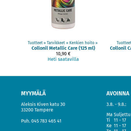
Tuotteet
‪»
Tarvikkeet
‪»
Kenkien hoito
‪»
Tuottee
Collonil
Metallic Care (125 ml)
Collonil
10,90 €
Heti saatavilla
MYYMÄLÄ
AVOINNA
Aleksis Kiven katu 30
3.8. - 9.8.:
33200 Tampere
Ma
Suljettu
Ti
11 - 17
Puh.
045 783 465 41
Ke
11 - 17