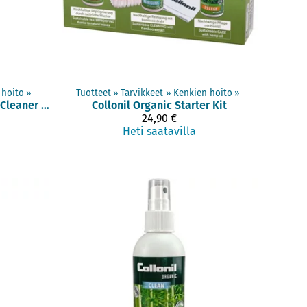
 hoito
‪»
Tuotteet
‪»
Tarvikkeet
‪»
Kenkien hoito
‪»
CARBON MaxX Upper Cleaner puhdistusaine (150 ml)
Collonil
Organic Starter Kit
24,90 €
Heti saatavilla