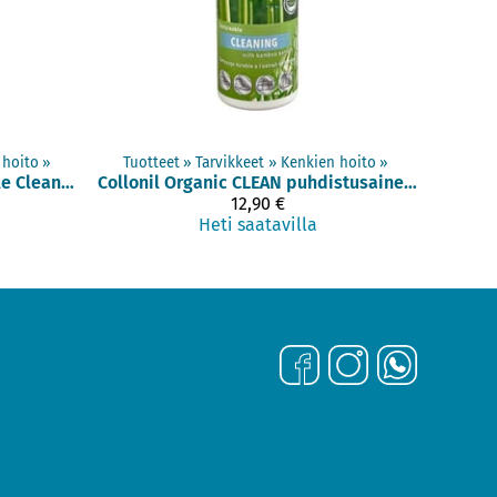
 hoito
‪»
Tuotteet
‪»
Tarvikkeet
‪»
Kenkien hoito
‪»
CARBON MaxX Midsole Cleaner puhdistusaine (100 ml)
Collonil
Organic CLEAN puhdistusaine (200 ml)
12,90 €
Heti saatavilla