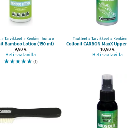
t
‪»
Tarvikkeet
‪»
Kenkien hoito
‪»
Tuotteet
‪»
Tarvikkeet
‪»
Kenkien
il
Bamboo Lotion (150 ml)
Collonil
9,90 €
10,90 €
Heti saatavilla
Heti saatavilla
☆
☆
☆
☆
☆
(1)