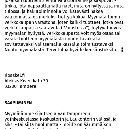
jokaisen tuotteen sivulta Varastotilanne ja saapuvat -
linkki, jota napsauttamalla näet, mitä on hyllyssä ja mitä
tulossa, ja hakutoiminnolla voi kätevästi hakea
valikoimasta esimerkiksi tiettyä kokoa. Myymälä toimii
verkkokaupan varastona, joten kaikki tuotteet, jotka ovat
verkkokaupassa saatavilla ("Varastossa"), löytyvät myös
myymälän hyllystä. Verkkokaupasta voit myös ostaa tai
varata tuotteen myymälästä noudettavaksi tai
sovitettavaksi valitsemalla kassalla toimitustavaksi
Nouto myymälästä. Tervetuloa hyville kenkäostoksille! 🌞
Iloaskel.fi
Aleksis Kiven katu 30
33200 Tampere
SAAPUMINEN
Myymälämme sijaitsee aivan Tampereen
ydinkeskustassa Keskustorin ja Laukontorin välissä, ja
siksi - tai siitä huolimatta - meille on äärimmäisen