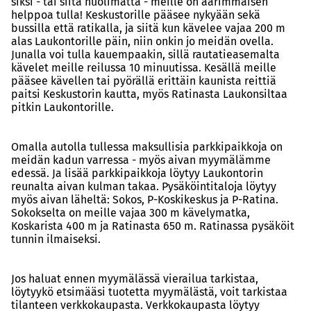
siksi - tai siitä huolimatta - meille on äärimmäisen
helppoa tulla! Keskustorille pääsee nykyään sekä
bussilla että ratikalla, ja siitä kun kävelee vajaa 200 m
alas Laukontorille päin, niin onkin jo meidän ovella.
Junalla voi tulla kauempaakin, sillä rautatieasemalta
kävelet meille reilussa 10 minuutissa. Kesällä meille
pääsee kävellen tai pyörällä erittäin kaunista reittiä
paitsi Keskustorin kautta, myös Ratinasta Laukonsiltaa
pitkin Laukontorille.
Omalla autolla tullessa maksullisia parkkipaikkoja on
meidän kadun varressa - myös aivan myymälämme
edessä. Ja lisää parkkipaikkoja löytyy Laukontorin
reunalta aivan kulman takaa. Pysäköintitaloja löytyy
myös aivan läheltä: Sokos, P-Koskikeskus ja P-Ratina.
Sokokselta on meille vajaa 300 m kävelymatka,
Koskarista 400 m ja Ratinasta 650 m. Ratinassa pysäköit
tunnin ilmaiseksi.
Jos haluat ennen myymälässä vierailua tarkistaa,
löytyykö etsimääsi tuotetta myymälästä, voit tarkistaa
tilanteen verkkokaupasta. Verkkokaupasta löytyy