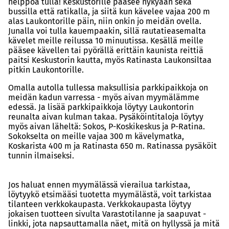
helppoa tulla! Keskustorille pääsee nykyään sekä
bussilla että ratikalla, ja siitä kun kävelee vajaa 200 m
alas Laukontorille päin, niin onkin jo meidän ovella.
Junalla voi tulla kauempaakin, sillä rautatieasemalta
kävelet meille reilussa 10 minuutissa. Kesällä meille
pääsee kävellen tai pyörällä erittäin kaunista reittiä
paitsi Keskustorin kautta, myös Ratinasta Laukonsiltaa
pitkin Laukontorille.
Omalla autolla tullessa maksullisia parkkipaikkoja on
meidän kadun varressa - myös aivan myymälämme
edessä. Ja lisää parkkipaikkoja löytyy Laukontorin
reunalta aivan kulman takaa. Pysäköintitaloja löytyy
myös aivan läheltä: Sokos, P-Koskikeskus ja P-Ratina.
Sokokselta on meille vajaa 300 m kävelymatka,
Koskarista 400 m ja Ratinasta 650 m. Ratinassa pysäköit
tunnin ilmaiseksi.
Jos haluat ennen myymälässä vierailua tarkistaa,
löytyykö etsimääsi tuotetta myymälästä, voit tarkistaa
tilanteen verkkokaupasta. Verkkokaupasta löytyy
jokaisen tuotteen sivulta Varastotilanne ja saapuvat -
linkki, jota napsauttamalla näet, mitä on hyllyssä ja mitä