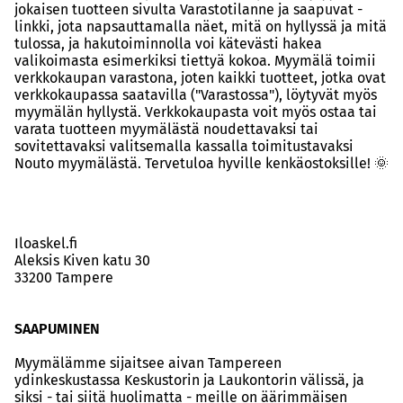
jokaisen tuotteen sivulta Varastotilanne ja saapuvat -
linkki, jota napsauttamalla näet, mitä on hyllyssä ja mitä
tulossa, ja hakutoiminnolla voi kätevästi hakea
valikoimasta esimerkiksi tiettyä kokoa. Myymälä toimii
verkkokaupan varastona, joten kaikki tuotteet, jotka ovat
verkkokaupassa saatavilla ("Varastossa"), löytyvät myös
myymälän hyllystä. Verkkokaupasta voit myös ostaa tai
varata tuotteen myymälästä noudettavaksi tai
sovitettavaksi valitsemalla kassalla toimitustavaksi
Nouto myymälästä. Tervetuloa hyville kenkäostoksille! 🌞
Iloaskel.fi
Aleksis Kiven katu 30
33200 Tampere
SAAPUMINEN
Myymälämme sijaitsee aivan Tampereen
ydinkeskustassa Keskustorin ja Laukontorin välissä, ja
siksi - tai siitä huolimatta - meille on äärimmäisen