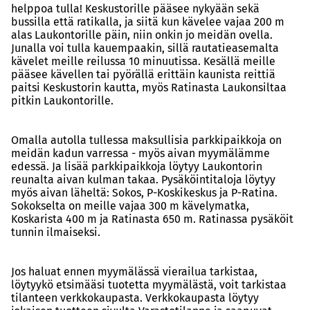
helppoa tulla! Keskustorille pääsee nykyään sekä
bussilla että ratikalla, ja siitä kun kävelee vajaa 200 m
alas Laukontorille päin, niin onkin jo meidän ovella.
Junalla voi tulla kauempaakin, sillä rautatieasemalta
kävelet meille reilussa 10 minuutissa. Kesällä meille
pääsee kävellen tai pyörällä erittäin kaunista reittiä
paitsi Keskustorin kautta, myös Ratinasta Laukonsiltaa
pitkin Laukontorille.
Omalla autolla tullessa maksullisia parkkipaikkoja on
meidän kadun varressa - myös aivan myymälämme
edessä. Ja lisää parkkipaikkoja löytyy Laukontorin
reunalta aivan kulman takaa. Pysäköintitaloja löytyy
myös aivan läheltä: Sokos, P-Koskikeskus ja P-Ratina.
Sokokselta on meille vajaa 300 m kävelymatka,
Koskarista 400 m ja Ratinasta 650 m. Ratinassa pysäköit
tunnin ilmaiseksi.
Jos haluat ennen myymälässä vierailua tarkistaa,
löytyykö etsimääsi tuotetta myymälästä, voit tarkistaa
tilanteen verkkokaupasta. Verkkokaupasta löytyy