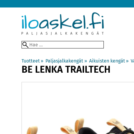
Tuotteet
‪»
Paljasjalkakengät
‪»
Aikuisten kengät
‪»
V
BE LENKA
TRAILTECH