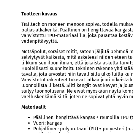
Tuotteen kuvaus
Trailtech on moneen menoon sopiva, todella mukav
paljasjalkakenkä. Päällinen on hengittävää kangasta
vahvistettu TPU-materiaalilla, joka parantaa kestäv
vedenpitävyyttä.
Metsäpolut, soraiset reitit, sateen jäljiltä pehmeä 
selviytyvät kaikesta, mitä askeleesi niiden eteen tuo
liikkumisen iloon ilman, että jokaista askelta tarvit
Huolellisesti suunniteltu tekninen rakenne yhdistä
tavalla, jota arvostat niin tavallisilla ulkoiluilla ku
Vahvistetut rakenteet tukevat jalkaa juuri oikeista 
luonnollista liikettä. Silti kengät ovat kevyet ja jo
säilyy luonnollisena. Ne eivät myöskään näytä kömpe
vaelluskenkämäisiltä, joten ne sopivat yhtä hyvin m
Materiaalit
Päällinen: hengittävä kangas + reunoilla TPU 
Vuori: kangas
Pohjallinen: polyuretaani (PU) + polyesteri (n.