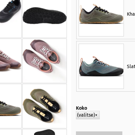
Kha
Sla
Koko
(valitse)
▼