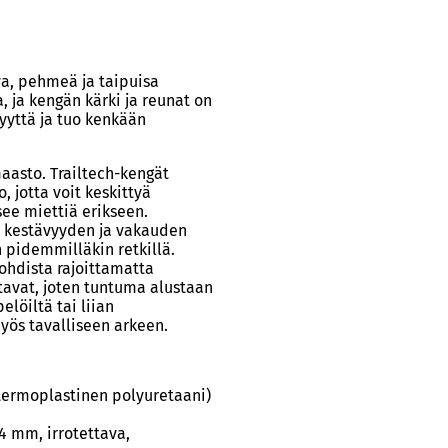
a, pehmeä ja taipuisa
, ja kengän kärki ja reunat on
yyttä ja tuo kenkään
maasto. Trailtech-kengät
, jotta voit keskittyä
see miettiä erikseen.
ä kestävyyden ja vakauden
in pidemmilläkin retkillä.
kohdista rajoittamatta
ustavat, joten tuntuma alustaan
löiltä tai liian
yös tavalliseen arkeen.
(termoplastinen polyuretaani)
 4 mm, irrotettava,