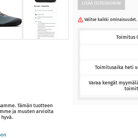
Valitse kaikki ominaisuudet.
Toimitus 
Toimitusaika heti v
Varaa kengät myymäläs
toimi
ssamme. Tämän tuotteen
samme ja muuten arviolta
 hyvä.
oon