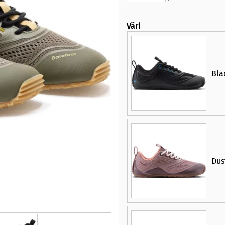
Väri
Bla
Dus