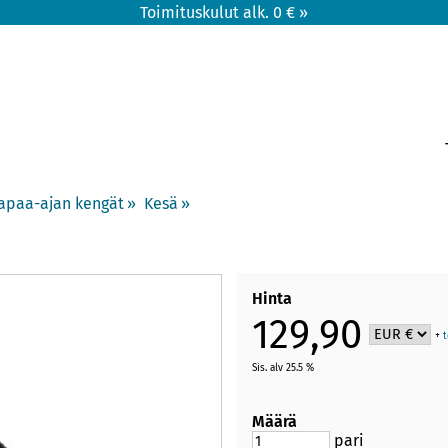
Toimituskulut alk. 0 € »
apaa-ajan kengät
‪»
Kesä
‪»
Hinta
129,90
+
Sis. alv 25.5 %
Määrä
pari