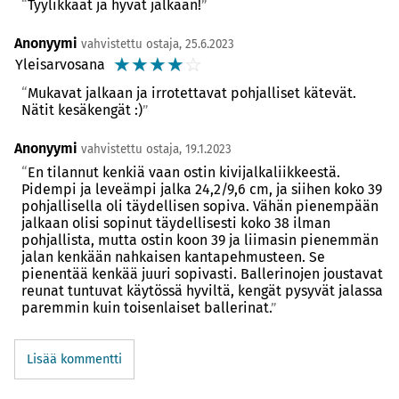
Tyylikkäät ja hyvät jalkaan!
Anonyymi
vahvistettu ostaja, 25.6.2023
☆
☆
☆
☆
☆
Yleisarvosana
Mukavat jalkaan ja irrotettavat pohjalliset kätevät.
Nätit kesäkengät :)
Anonyymi
vahvistettu ostaja, 19.1.2023
En tilannut kenkiä vaan ostin kivijalkaliikkeestä.
Pidempi ja leveämpi jalka 24,2/9,6 cm, ja siihen koko 39
pohjallisella oli täydellisen sopiva. Vähän pienempään
jalkaan olisi sopinut täydellisesti koko 38 ilman
pohjallista, mutta ostin koon 39 ja liimasin pienemmän
jalan kenkään nahkaisen kantapehmusteen. Se
pienentää kenkää juuri sopivasti. Ballerinojen joustavat
reunat tuntuvat käytössä hyviltä, kengät pysyvät jalassa
paremmin kuin toisenlaiset ballerinat.
Lisää kommentti