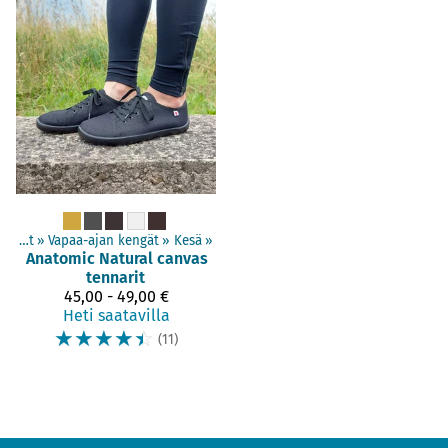
Aikuisten kengät
‪»
Vapaa-ajan kengät
‪»
Kesä
‪»
Anatomic
Natural canvas
tennarit
45,00 - 49,00 €
Heti saatavilla
☆
☆
☆
☆
☆
(11)