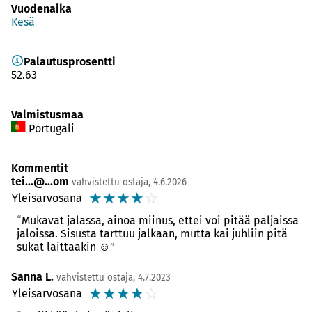
Vuodenaika
Kesä
Palautusprosentti
52.63
Valmistusmaa
Portugali
Kommentit
tei...@...om
vahvistettu ostaja, 4.6.2026
☆
☆
☆
☆
☆
Yleisarvosana
Mukavat jalassa, ainoa miinus, ettei voi pitää paljaissa
jaloissa. Sisusta tarttuu jalkaan, mutta kai juhliin pitä
sukat laittaakin ☺️
Sanna L.
vahvistettu ostaja, 4.7.2023
☆
☆
☆
☆
☆
Yleisarvosana