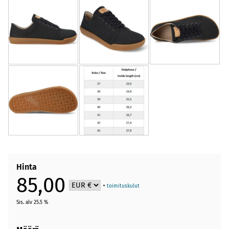
Hinta
85,00
+
toimituskulut
Sis. alv 25.5 %