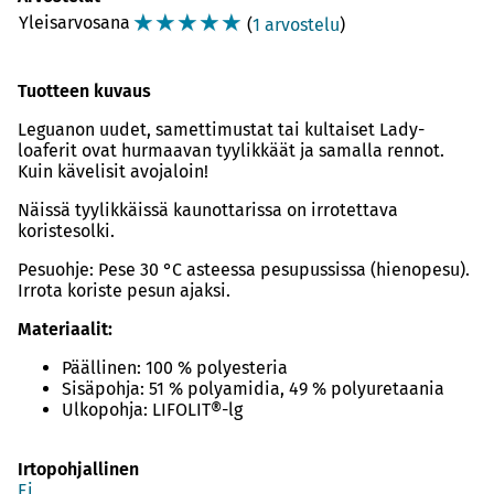
☆
☆
☆
☆
☆
Yleisarvosana
(
1 arvostelu
)
Tuotteen kuvaus
Leguanon uudet, samettimustat tai kultaiset Lady-
loaferit ovat hurmaavan tyylikkäät ja samalla rennot.
Kuin kävelisit avojaloin!
Näissä tyylikkäissä kaunottarissa on irrotettava
koristesolki.
Pesuohje: Pese 30 °C asteessa pesupussissa (hienopesu).
Irrota koriste pesun ajaksi.
Materiaalit:
Päällinen: 100 % polyesteria
Sisäpohja: 51 % polyamidia, 49 % polyuretaania
Ulkopohja: LIFOLIT®-lg
Irtopohjallinen
Ei