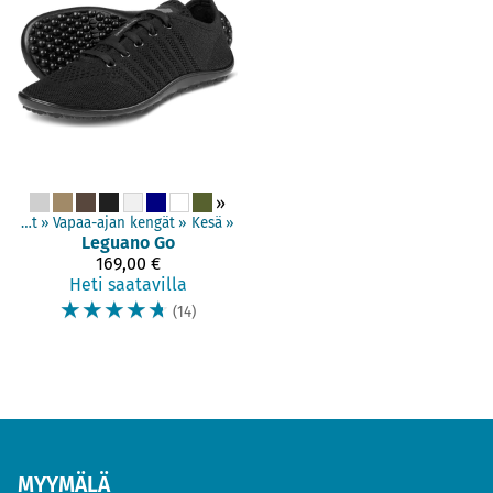
»
Aikuisten kengät
‪»
Vapaa-ajan kengät
‪»
Kesä
‪»
Leguano
Go
169,00 €
Heti saatavilla
☆
☆
☆
☆
☆
(14)
MYYMÄLÄ