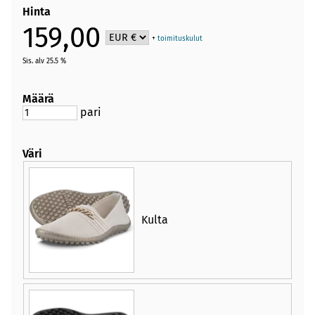
Hinta
159,00
+
toimituskulut
Sis. alv 25.5 %
Määrä
pari
Väri
Kulta