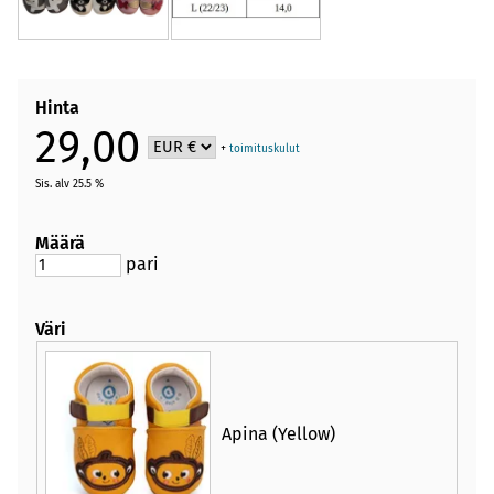
Hinta
29,00
+
toimituskulut
Sis. alv 25.5 %
Määrä
pari
Väri
Apina (Yellow)