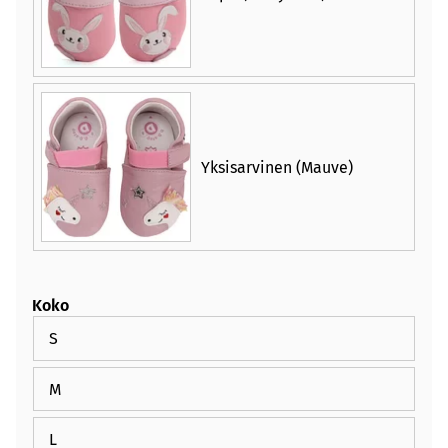
Yksisarvinen (Mauve)
Koko
S
M
L