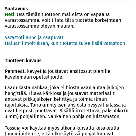
Saatavuus
Heti
. Osa tämän tuotteen malleista on vapaana
varastossamme. Voit tilata tätä tuotetta korkeintaan
varastossamme olevan määrän.
Varastotilanne ja saapuvat
Haluan ilmoituksen, kun tuotetta tulee lisää varastoon
Tuotteen kuvaus
Pehmeät, kevyet ja joustavat ensitossut pienille
kävelemään opettelijoille.
Laadukasta nahkaa, joka ei hiosta vaan antaa jalkojen
hengittää. Tilava kärkiosa ja joustavat materiaalit
antavat pikkujalkojen kehittyä ja toimia ilman
rajoituksia. Tarrakiinntyksen ansiosta pysyvät jalassa ja
ovat helposti puettavat. Sisällä irrotettava, paksuhko (n.
3 mm) pohjallinen. Nahkainen pohja on luistamaton.
Tossuja voi käyttää myös ulkona kuivalla kesäkelillä
(huomioiden se, että ulkokäytössä pohjat kuluvat