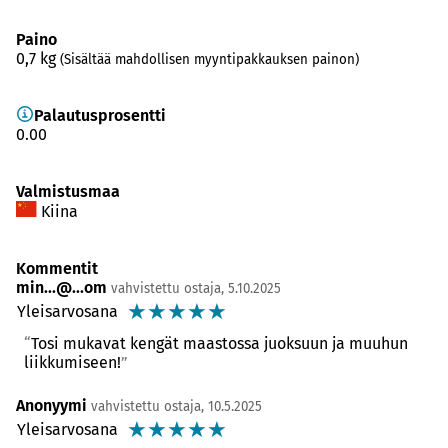
Paino
0,7
kg
(Sisältää mahdollisen myyntipakkauksen painon)
Palautusprosentti
0.00
Valmistusmaa
Kiina
Kommentit
min...@...om
vahvistettu ostaja, 5.10.2025
☆
☆
☆
☆
☆
Yleisarvosana
Tosi mukavat kengät maastossa juoksuun ja muuhun
liikkumiseen!
Anonyymi
vahvistettu ostaja, 10.5.2025
☆
☆
☆
☆
☆
Yleisarvosana