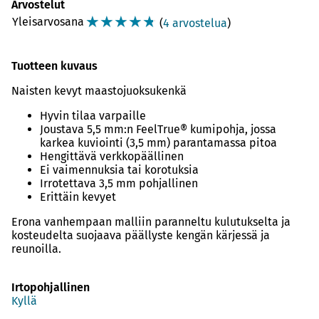
Arvostelut
☆
☆
☆
☆
☆
Yleisarvosana
(
4 arvostelua
)
Tuotteen kuvaus
Naisten kevyt maastojuoksukenkä
Hyvin tilaa varpaille
Joustava 5,5 mm:n FeelTrue® kumipohja, jossa
karkea kuviointi (3,5 mm) parantamassa pitoa
Hengittävä verkkopäällinen
Ei vaimennuksia tai korotuksia
Irrotettava 3,5 mm pohjallinen
Erittäin kevyet
Erona vanhempaan malliin paranneltu kulutukselta ja
kosteudelta suojaava päällyste kengän kärjessä ja
reunoilla.
Irtopohjallinen
Kyllä