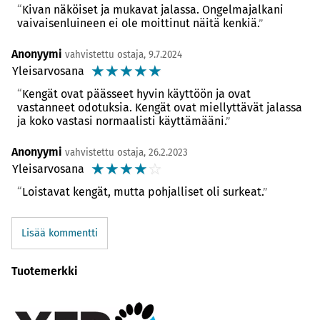
Kivan näköiset ja mukavat jalassa. Ongelmajalkani
vaivaisenluineen ei ole moittinut näitä kenkiä.
Anonyymi
vahvistettu ostaja, 9.7.2024
☆
☆
☆
☆
☆
Yleisarvosana
Kengät ovat päässeet hyvin käyttöön ja ovat
vastanneet odotuksia. Kengät ovat miellyttävät jalassa
ja koko vastasi normaalisti käyttämääni.
Anonyymi
vahvistettu ostaja, 26.2.2023
☆
☆
☆
☆
☆
Yleisarvosana
Loistavat kengät, mutta pohjalliset oli surkeat.
Lisää kommentti
Tuotemerkki