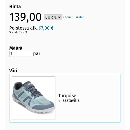
Hinta
139,00
+
toimituskulut
Poistossa alk.
97,00 €
Sis. alv 25.5 %
Määrä
pari
Väri
Turqoise
Ei saatavilla