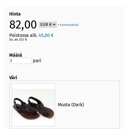
Hinta
82,00
+
toimituskulut
Poistossa alk.
45,00 €
Sis. alv 25.5 %
Määrä
pari
Väri
Musta (Dark)