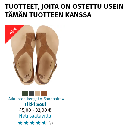
TUOTTEET, JOITA ON OSTETTU USEIN
TÄMÄN TUOTTEEN KANSSA
-45%
gät
‪»
Aikuisten kengät
‪»
Sandaalit
‪»
Tikki
Soul
45,00 - 82,00 €
Heti saatavilla
☆
☆
☆
☆
☆
(7)