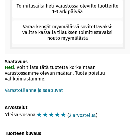
Toimitusaika heti varastossa oleville tuotteille
1-3 arkipäivää
Varaa kengät myymälässä sovitettavaksi:
valitse kassalla tilauksen toimitustavaksi
nouto myymälästä
Saatavuus
Heti
. Voit tilata tätä tuotetta korkeintaan
varastossamme olevan määrän. Tuote poistuu
valikoimastamme.
Varastotilanne ja saapuvat
Arvostelut
☆
☆
☆
☆
☆
Yleisarvosana
(
2 arvostelua
)
Tuotteen kuvaus