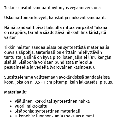
Tikkin suositut sandaalit nyt myös vegaaniversiona
Uskomattoman kevyet, hauskat ja mukavat sandaalit.
Nämä sandaalit eivät takuulla ruttaa varpaita! Takana
on näppärä, tarralla säädettävä nilkkahihna kiristystä
varten.
Tikkin naisten sandaaleissa on synteettistä materiaalia
oleva sisäpohja. Materiaali on erittäin miellyttävän
tuntuista ja siinä on hyvä pito, joten jalka ei liu'u kengän
sisällä. Sisäpohja voidaan puhdistaa miedolla
pesuaineella ja vedellä (varovainen käsinpesu).
Suosittelemme valitsemaan avokärkisissä sandaaleissa
koon, joka on n. 0,5 - 1 cm pitempi kuin jalkateräsi pituus.
Materiaalit:
Päällinen: korkki tai synteettinen nahka
Vuori: mikrokuitu
Sisäpohja: synteettinen materiaali
Ulkopohja: luonnonkumia (paksuus 6 mm)