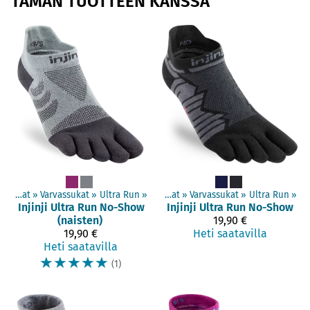
TÄMÄN TUOTTEEN KANSSA
‪»
Sukat
‪»
Varvassukat
‪»
Ultra Run
Tuotteet
‪»
‪»
Sukat
‪»
Varvassukat
‪»
Ultra Run
‪»
Injinji
Ultra Run No-Show
Injinji
Ultra Run No-Show
(naisten)
19,90 €
19,90 €
Heti saatavilla
Heti saatavilla
☆
☆
☆
☆
☆
(1)