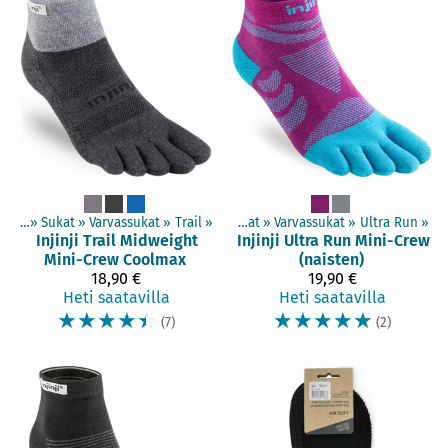
tteet
‪»
Sukat
‪»
Varvassukat
Tuotteet
‪»
Trail
‪»
‪»
Sukat
‪»
Varvassukat
‪»
Ultra Run
‪»
Injinji
Trail Midweight
Injinji
Ultra Run Mini-Crew
Mini-Crew Coolmax
(naisten)
18,90 €
19,90 €
Heti saatavilla
Heti saatavilla
☆
☆
☆
☆
☆
☆
☆
☆
☆
☆
(7)
(2)