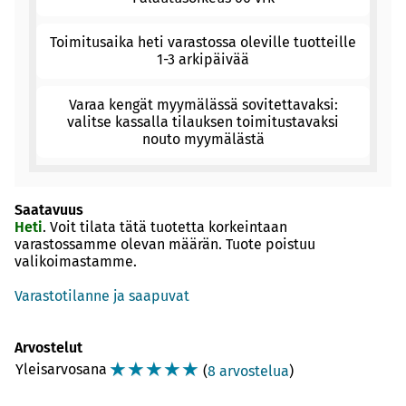
Toimitusaika heti varastossa oleville tuotteille
1-3 arkipäivää
Varaa kengät myymälässä sovitettavaksi:
valitse kassalla tilauksen toimitustavaksi
nouto myymälästä
Saatavuus
Heti
. Voit tilata tätä tuotetta korkeintaan
varastossamme olevan määrän. Tuote poistuu
valikoimastamme.
Varastotilanne ja saapuvat
Arvostelut
☆
☆
☆
☆
☆
Yleisarvosana
(
8 arvostelua
)