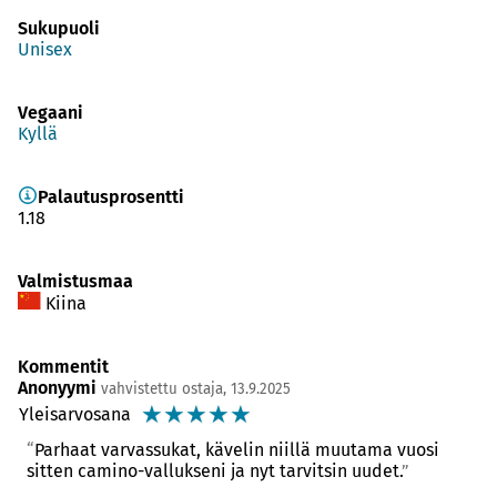
Sukupuoli
Unisex
Vegaani
Kyllä
Palautusprosentti
1.18
Valmistusmaa
Kiina
Kommentit
Anonyymi
vahvistettu ostaja, 13.9.2025
☆
☆
☆
☆
☆
Yleisarvosana
Parhaat varvassukat, kävelin niillä muutama vuosi
sitten camino-vallukseni ja nyt tarvitsin uudet.