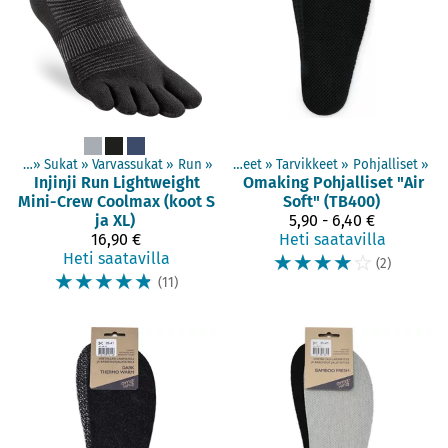
tteet
‪»
Sukat
‪»
Varvassukat
‪»
Run
‪»
Tuotteet
‪»
Tarvikkeet
‪»
Pohjalliset
‪»
Injinji
Run Lightweight
Omaking
Pohjalliset "Air
Mini-Crew Coolmax (koot S
Soft" (TB400)
ja XL)
5,90 - 6,40 €
16,90 €
Heti saatavilla
Heti saatavilla
☆
☆
☆
☆
☆
(2)
☆
☆
☆
☆
☆
(11)