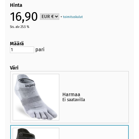
Hinta
16,90
+
toimituskulut
Sis. alv 25.5 %
Määrä
pari
Väri
Harmaa
Ei saatavilla