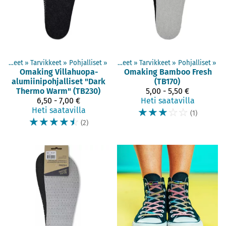
Tuotteet
‪»
Tarvikkeet
‪»
Pohjalliset
‪»
Tuotteet
‪»
Tarvikkeet
‪»
Pohjalliset
‪»
Omaking
Villahuopa-
Omaking
Bamboo Fresh
alumiinipohjalliset "Dark
(TB170)
Thermo Warm" (TB230)
5,00 - 5,50 €
6,50 - 7,00 €
Heti saatavilla
Heti saatavilla
☆
☆
☆
☆
☆
(1)
☆
☆
☆
☆
☆
(2)