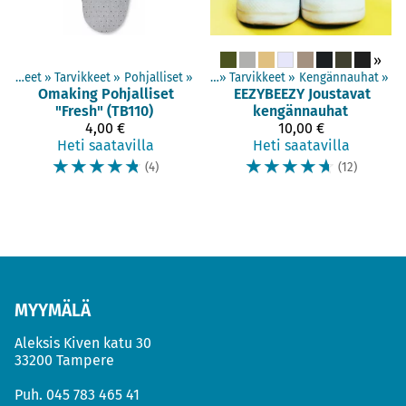
»
Tuotteet
‪»
Tarvikkeet
‪»
Pohjalliset
Tuotteet
‪»
‪»
Tarvikkeet
‪»
Kengännauhat
‪»
Omaking
Pohjalliset
EEZYBEEZY
Joustavat
"Fresh" (TB110)
kengännauhat
4,00 €
10,00 €
Heti saatavilla
Heti saatavilla
☆
☆
☆
☆
☆
☆
☆
☆
☆
☆
(4)
(12)
MYYMÄLÄ
Aleksis Kiven katu 30
33200 Tampere
Puh.
045 783 465 41