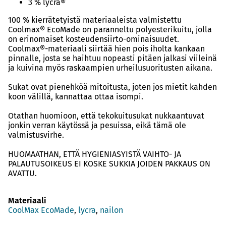
3 % lycra®
100 % kierrätetyistä materiaaleista valmistettu
Coolmax® EcoMade on paranneltu polyesterikuitu, jolla
on erinomaiset kosteudensiirto-ominaisuudet.
Coolmax®-materiaali siirtää hien pois iholta kankaan
pinnalle, josta se haihtuu nopeasti pitäen jalkasi viileinä
ja kuivina myös raskaampien urheilusuoritusten aikana.
Sukat ovat pienehköä mitoitusta, joten jos mietit kahden
koon välillä, kannattaa ottaa isompi.
Otathan huomioon, että tekokuitusukat nukkaantuvat
jonkin verran käytössä ja pesuissa, eikä tämä ole
valmistusvirhe.
HUOMAATHAN, ETTÄ HYGIENIASYISTÄ VAIHTO- JA
PALAUTUSOIKEUS EI KOSKE SUKKIA JOIDEN PAKKAUS ON
AVATTU.
Materiaali
CoolMax EcoMade
,
lycra
,
nailon