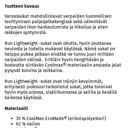
Tuotteen kuvaus
Varvassukat mahdollistavat varpaiden luonnollisen
levittymisen paljasjalkakengissä sekä vähentävät
varpaiden ihon hankautumista ja hikoilua ja siten
rakkojen syntymistä.
Run Lightweight -sukat ovat ohutta, hyvin joustavaa
neulosta ja todella mukavat käytössä. Nämä sukat on
helppo pukea jalkaan eivätkä ne tunnu juuri miltään
varpaiden välissä. Erittäin hyvin hengittävän ja
kosteutta siirtävän Coolmax®-materiaalin ansiosta jalat
pysyvät kuivina ja raikkaina.
Run Lightweight -sukat ovat Injinjin kevyimmät,
erityisesti juoksuun tarkoitetut sukat, jotka toimivat
hyvin myös arjessa, sisäliikunnassa ja salilla ja kesällä
kaikessa käytössä.
Materiaalit
35 % CoolMax EcoMade® (erikoispolyesteri)
62 % nailon