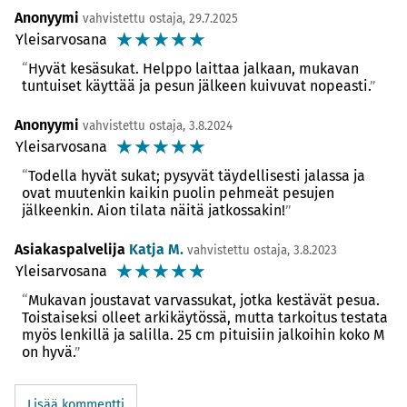
Anonyymi
vahvistettu ostaja, 29.7.2025
☆
☆
☆
☆
☆
Yleisarvosana
Hyvät kesäsukat. Helppo laittaa jalkaan, mukavan
tuntuiset käyttää ja pesun jälkeen kuivuvat nopeasti.
Anonyymi
vahvistettu ostaja, 3.8.2024
☆
☆
☆
☆
☆
Yleisarvosana
Todella hyvät sukat; pysyvät täydellisesti jalassa ja
ovat muutenkin kaikin puolin pehmeät pesujen
jälkeenkin. Aion tilata näitä jatkossakin!
Asiakaspalvelija
Katja M.
vahvistettu ostaja, 3.8.2023
☆
☆
☆
☆
☆
Yleisarvosana
Mukavan joustavat varvassukat, jotka kestävät pesua.
Toistaiseksi olleet arkikäytössä, mutta tarkoitus testata
myös lenkillä ja salilla. 25 cm pituisiin jalkoihin koko M
on hyvä.
Lisää kommentti