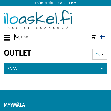
Toimituskulut alk. 0 € »
OUTLET
▼
RAJAA
▼
MYYMÄLÄ