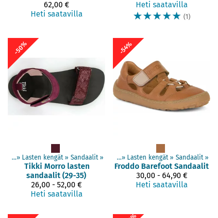
62,00 €
Heti saatavilla
Heti saatavilla
☆
☆
☆
☆
☆
(1)
-50%
-54%
engät
‪»
Lasten kengät
Tuotteet
‪»
‪»
Paljasjalkakengät
Sandaalit
‪»
‪»
Lasten kengät
‪»
Sandaalit
‪»
Tikki
Morro lasten
Froddo Barefoot
Sandaalit
sandaalit (29-35)
30,00 - 64,90 €
26,00 - 52,00 €
Heti saatavilla
Heti saatavilla