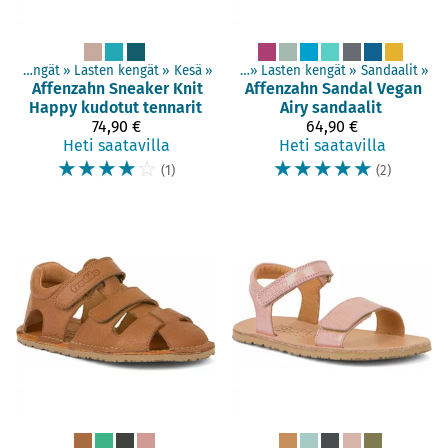
Paljasjalkakengät
‪»
Lasten kengät
Tuotteet
‪»
Paljasjalkakengät
‪»
Kesä
‪»
‪»
Lasten kengät
‪»
Sandaalit
‪»
Affenzahn
Sneaker Knit
Affenzahn
Sandal Vegan
Happy kudotut tennarit
Airy sandaalit
74,90 €
64,90 €
Heti saatavilla
Heti saatavilla
☆
☆
☆
☆
☆
☆
☆
☆
☆
☆
(1)
(2)