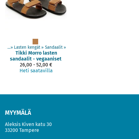
engät
‪»
Lasten kengät
‪»
Sandaalit
‪»
Tikki
Morro lasten
sandaalit - vegaaniset
26,00 - 52,00 €
Heti saatavilla
MYYMÄLÄ
Aleksis Kiven katu 30
33200 Tampere