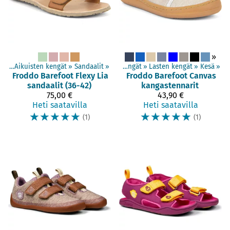
»
gät
‪»
Aikuisten kengät
Tuotteet
‪»
Sandaalit
‪»
‪»
Paljasjalkakengät
‪»
Lasten kengät
‪»
Kesä
‪»
Froddo Barefoot
Flexy Lia
Froddo Barefoot
Canvas
sandaalit (36-42)
kangastennarit
75,00 €
43,90 €
Heti saatavilla
Heti saatavilla
☆
☆
☆
☆
☆
☆
☆
☆
☆
☆
(1)
(1)