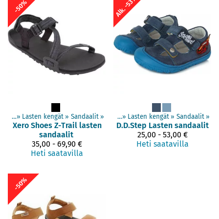
Alk. -53%
-50%
engät
‪»
Lasten kengät
Tuotteet
‪»
‪»
Paljasjalkakengät
Sandaalit
‪»
‪»
Lasten kengät
‪»
Sandaalit
‪»
Xero Shoes
Z-Trail lasten
D.D.Step
Lasten sandaalit
sandaalit
25,00 - 53,00 €
35,00 - 69,90 €
Heti saatavilla
Heti saatavilla
-50%