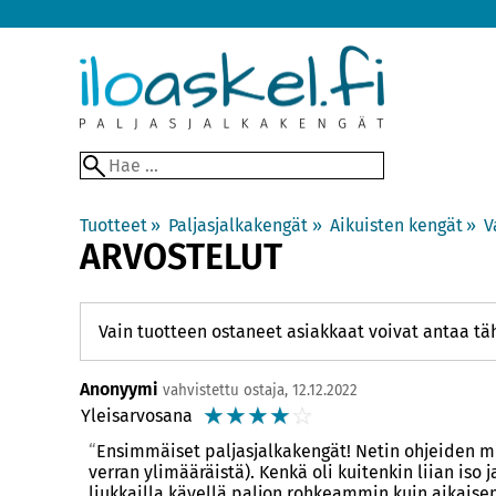
Tuotteet
‪»
Paljasjalkakengät
‪»
Aikuisten kengät
‪»
V
ARVOSTELUT
Vain tuotteen ostaneet asiakkaat voivat antaa täh
Anonyymi
vahvistettu ostaja, 12.12.2022
☆
☆
☆
☆
☆
Yleisarvosana
Ensimmäiset paljasjalkakengät! Netin ohjeiden muk
verran ylimääräistä). Kenkä oli kuitenkin liian iso
liukkailla kävellä paljon rohkeammin kuin aikaise