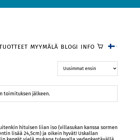
TUOTTEET
MYYMÄLÄ
BLOGI
INFO
en toimituksen jälkeen.
itenkin hituisen liian iso (villasukan kanssa sormen
ntin lisää 24,5cm) ja oikein hyvät! Uskallan
elin kengät vielä mukana tulevalla vedenkestävällä