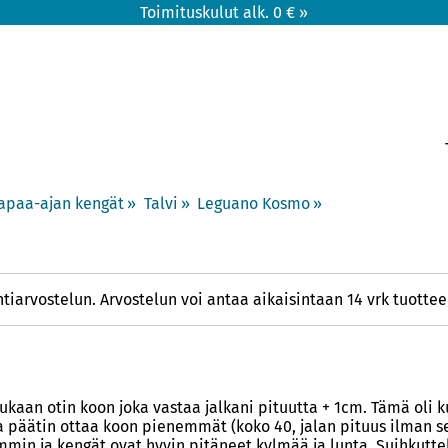
Toimituskulut alk. 0 € »
apaa-ajan kengät
‪»
Talvi
‪»
Leguano Kosmo
‪»
tiarvostelun. Arvostelun voi antaa aikaisintaan 14 vrk tuotte
aan otin koon joka vastaa jalkani pituutta + 1cm. Tämä oli ku
 ja päätin ottaa koon pienemmät (koko 40, jalan pituus ilman se
mmin ja kengät ovat hyvin pitäneet kylmää ja lunta. Suihkutt