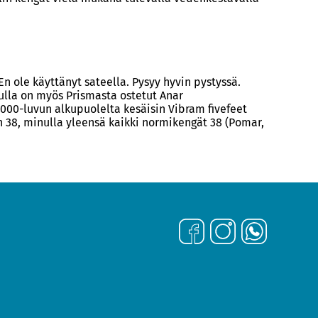
En ole käyttänyt sateella. Pysyy hyvin pystyssä.
inulla on myös Prismasta ostetut Anar
 2000-luvun alkupuolelta kesäisin Vibram fivefeet
n 38, minulla yleensä kaikki normikengät 38 (Pomar,