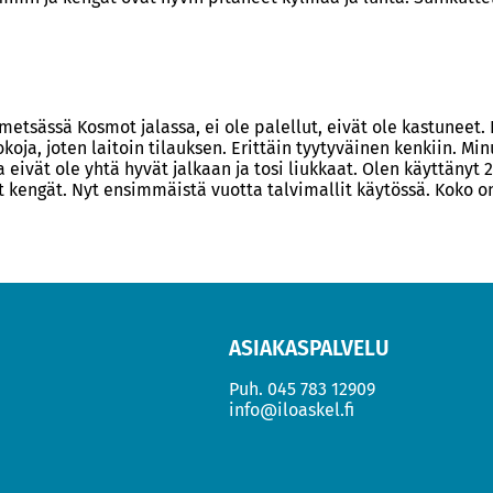
 metsässä Kosmot jalassa, ei ole palellut, eivät ole kastuneet. 
okoja, joten laitoin tilauksen. Erittäin tyytyväinen kenkiin. M
 eivät ole yhtä hyvät jalkaan ja tosi liukkaat. Olen käyttänyt
t kengät. Nyt ensimmäistä vuotta talvimallit käytössä. Koko o
ASIAKASPALVELU
Puh.
045 783 12909
info@iloaskel.fi