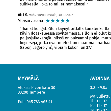
suihkeella, joka toimii erinomaisesti!
Airi S.
vahvistettu ostaja, 30.10.2022
☆
☆
☆
☆
☆
Yleisarvosana
Ihanat kengät. Olen käynyt pitkillä koiralenkeillä
Kävin Iloaskeleessa sovittamassa, silloin ei ollut k
paljasjalkakengät, niissä on paksumpi pohja, mutta
fingersejä, jotka ovat mielestäni maailman parhaa
Gabor, Legero ym), vibram kokoni on 37.
MYYMÄLÄ
AVOINNA
Aleksis Kiven katu 30
3.8. - 9.8.:
33200 Tampere
Ma
Suljettu
Ti
11 - 17
Puh.
045 783 465 41
Ke
11 - 17
To
11 - 17