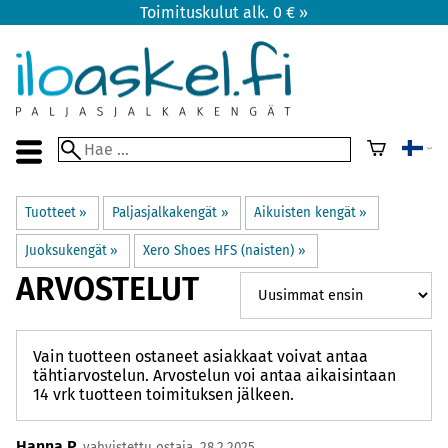
Toimituskulut alk. 0 € »
Tuotteet
‪»
Paljasjalkakengät
‪»
Aikuisten kengät
‪»
Juoksukengät
‪»
Xero Shoes HFS (naisten)
‪»
ARVOSTELUT
Vain tuotteen ostaneet asiakkaat voivat antaa
tähtiarvostelun. Arvostelun voi antaa aikaisintaan
14 vrk tuotteen toimituksen jälkeen.
Hanna P.
vahvistettu ostaja, 28.2.2025