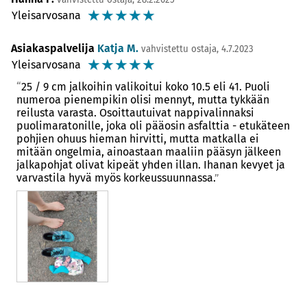
☆
☆
☆
☆
☆
Yleisarvosana
Asiakaspalvelija
Katja M.
vahvistettu ostaja, 4.7.2023
☆
☆
☆
☆
☆
Yleisarvosana
25 / 9 cm jalkoihin valikoitui koko 10.5 eli 41. Puoli
numeroa pienempikin olisi mennyt, mutta tykkään
reilusta varasta. Osoittautuivat nappivalinnaksi
puolimaratonille, joka oli pääosin asfalttia - etukäteen
pohjien ohuus hieman hirvitti, mutta matkalla ei
mitään ongelmia, ainoastaan maaliin pääsyn jälkeen
jalkapohjat olivat kipeät yhden illan. Ihanan kevyet ja
varvastila hyvä myös korkeussuunnassa.