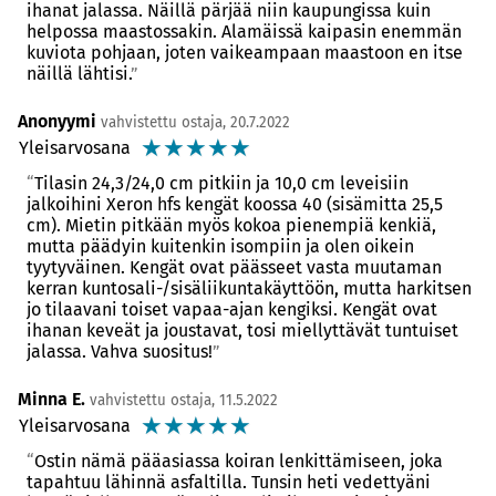
ihanat jalassa. Näillä pärjää niin kaupungissa kuin
helpossa maastossakin. Alamäissä kaipasin enemmän
kuviota pohjaan, joten vaikeampaan maastoon en itse
näillä lähtisi.
Anonyymi
vahvistettu ostaja, 20.7.2022
☆
☆
☆
☆
☆
Yleisarvosana
Tilasin 24,3/24,0 cm pitkiin ja 10,0 cm leveisiin
jalkoihini Xeron hfs kengät koossa 40 (sisämitta 25,5
cm). Mietin pitkään myös kokoa pienempiä kenkiä,
mutta päädyin kuitenkin isompiin ja olen oikein
tyytyväinen. Kengät ovat päässeet vasta muutaman
kerran kuntosali-/sisäliikuntakäyttöön, mutta harkitsen
jo tilaavani toiset vapaa-ajan kengiksi. Kengät ovat
ihanan keveät ja joustavat, tosi miellyttävät tuntuiset
jalassa. Vahva suositus!
Minna E.
vahvistettu ostaja, 11.5.2022
☆
☆
☆
☆
☆
Yleisarvosana
Ostin nämä pääasiassa koiran lenkittämiseen, joka
tapahtuu lähinnä asfaltilla. Tunsin heti vedettyäni