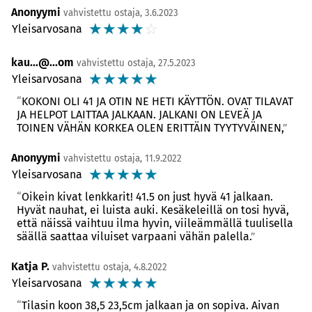
Anonyymi
vahvistettu ostaja, 3.6.2023
☆
☆
☆
☆
☆
Yleisarvosana
kau...@...om
vahvistettu ostaja, 27.5.2023
☆
☆
☆
☆
☆
Yleisarvosana
KOKONI OLI 41 JA OTIN NE HETI KÄYTTÖN. OVAT TILAVAT
JA HELPOT LAITTAA JALKAAN. JALKANI ON LEVEÄ JA
TOINEN VÄHÄN KORKEA OLEN ERITTÄIN TYYTYVÄINEN,
Anonyymi
vahvistettu ostaja, 11.9.2022
☆
☆
☆
☆
☆
Yleisarvosana
Oikein kivat lenkkarit! 41.5 on just hyvä 41 jalkaan.
Hyvät nauhat, ei luista auki. Kesäkeleillä on tosi hyvä,
että näissä vaihtuu ilma hyvin, viileämmällä tuulisella
säällä saattaa viluiset varpaani vähän palella.
Katja P.
vahvistettu ostaja, 4.8.2022
☆
☆
☆
☆
☆
Yleisarvosana
Tilasin koon 38,5 23,5cm jalkaan ja on sopiva. Aivan