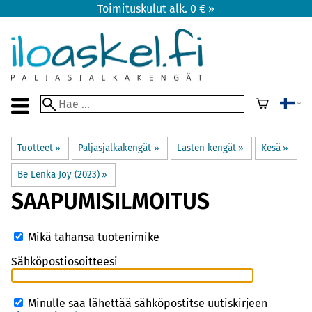
Toimituskulut alk. 0 € »
Tuotteet
‪»
Paljasjalkakengät
‪»
Lasten kengät
‪»
Kesä
‪»
Be Lenka Joy (2023)
‪»
SAAPUMISILMOITUS
Mikä tahansa tuotenimike
Sähköpostiosoitteesi
Minulle saa lähettää sähköpostitse uutiskirjeen