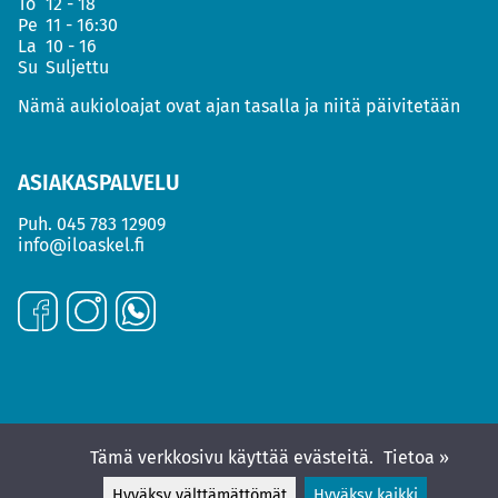
To
12 - 18
Pe
11 - 16:30
La
10 - 16
Su
Suljettu
Nämä aukioloajat ovat ajan tasalla ja niitä päivitetään
ASIAKASPALVELU
Puh.
045 783 12909
info@iloaskel.fi
Tämä verkkosivu käyttää evästeitä.
Tietoa »
Hyväksy välttämättömät
Hyväksy kaikki