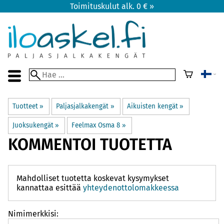
Toimituskulut alk. 0 € »
Tuotteet
‪»
Paljasjalkakengät
‪»
Aikuisten kengät
‪»
Juoksukengät
‪»
Feelmax Osma 8
‪»
KOMMENTOI TUOTETTA
Mahdolliset tuotetta koskevat kysymykset
kannattaa esittää
yhteydenottolomakkeessa
Nimimerkkisi: