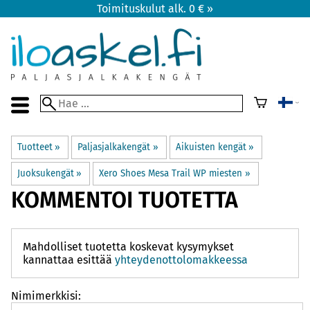
Toimituskulut alk. 0 € »
Tuotteet
‪»
Paljasjalkakengät
‪»
Aikuisten kengät
‪»
Juoksukengät
‪»
Xero Shoes Mesa Trail WP miesten
‪»
KOMMENTOI TUOTETTA
Mahdolliset tuotetta koskevat kysymykset
kannattaa esittää
yhteydenottolomakkeessa
Nimimerkkisi: