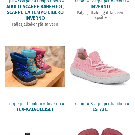
Adulti scarpe
‪»
Scarpe da tempo libero
Prodotti
‪»
‪»
Scarpe barefoot
‪»
Scarpe per bambini
‪»
ADULTI SCARPE BAREFOOT,
INVERNO
SCARPE DA TEMPO LIBERO
Paljasjalkakengät talveen
INVERNO
lapsille
Paljasjalkakengät talveen
ot
‪»
Scarpe per bambini
Prodotti
‪»
Inverno
‪»
‪»
Scarpe barefoot
‪»
Scarpe per bambini
‪»
TEX-KALVOLLISET
ESTATE