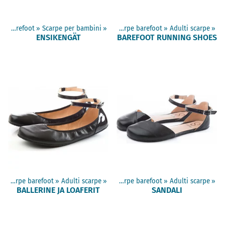
Scarpe barefoot
‪»
Scarpe per bambini
Prodotti
‪»
‪»
Scarpe barefoot
‪»
Adulti scarpe
‪»
ENSIKENGÄT
BAREFOOT RUNNING SHOES
‪»
Scarpe barefoot
‪»
Adulti scarpe
Prodotti
‪»
‪»
Scarpe barefoot
‪»
Adulti scarpe
‪»
BALLERINE JA LOAFERIT
SANDALI