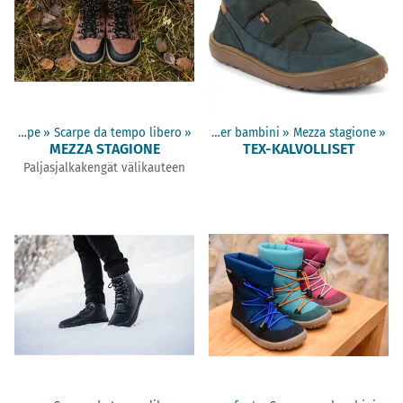
Prodotti
Adulti scarpe
‪»
Scarpe da tempo libero
‪»
Scarpe barefoot
‪»
‪»
Scarpe per bambini
‪»
Mezza stagione
‪»
MEZZA STAGIONE
TEX-KALVOLLISET
Paljasjalkakengät välikauteen