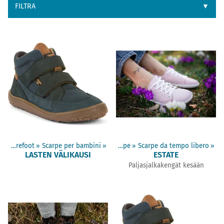
FILTRA
▼
Prodotti
Scarpe barefoot
‪»
Scarpe barefoot
‪»
Scarpe per bambini
‪»
‪»
Adulti scarpe
‪»
Scarpe da tempo libero
‪»
LASTEN VÄLIKAUSI
ESTATE
Paljasjalkakengät kesään