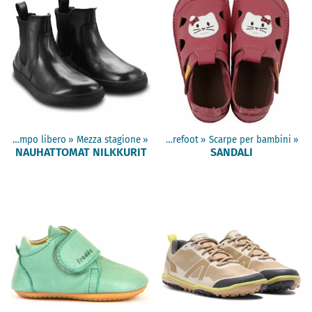
Scarpe da tempo libero
‪»
Mezza stagione
Prodotti
‪»
‪»
Scarpe barefoot
‪»
Scarpe per bambini
‪»
NAUHATTOMAT NILKKURIT
SANDALI