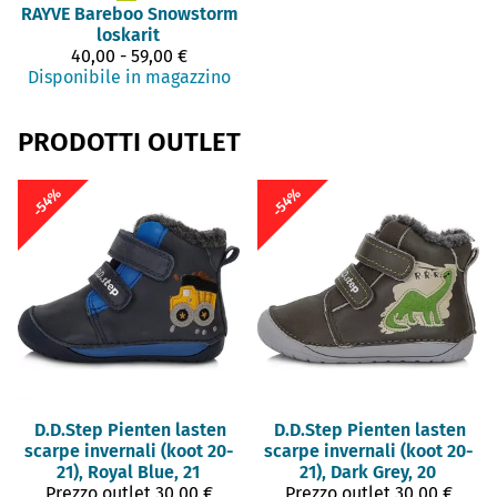
RAYVE
Bareboo Snowstorm
loskarit
40,00 - 59,00 €
Disponibile in magazzino
PRODOTTI OUTLET
-54%
-54%
D.D.Step
Pienten lasten
D.D.Step
Pienten lasten
scarpe invernali (koot 20-
scarpe invernali (koot 20-
21), Royal Blue, 21
21), Dark Grey, 20
Prezzo outlet
30,00 €
Prezzo outlet
30,00 €