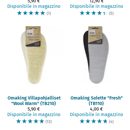
5,90 €
12,90 €
Disponibile in magazzino
Disponibile in magazzino
☆
☆
☆
☆
☆
☆
☆
☆
☆
☆
(1)
(5)
Omaking
Villapohjalliset
Omaking
Solette "Fresh"
"Wool Warm" (TB210)
(TB110)
5,90 €
4,00 €
Disponibile in magazzino
Disponibile in magazzino
☆
☆
☆
☆
☆
☆
☆
☆
☆
☆
(13)
(4)