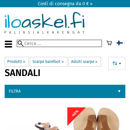
Costi di consegna da 0 € »
Prodotti
‪»
Scarpe barefoot
‪»
Adulti scarpe
‪»
▼
SANDALI
FILTRA
▼
-45%