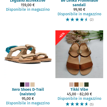
Leguano
Attrekktive
Be Lenka
Promenade
159,00 €
sandali
Disponibile in magazzino
99,90 €
Disponibile in magazzino
☆
☆
☆
☆
☆
(2)
-45%
Xero Shoes
D-Trail
Tikki
Vibe
(naisten)
45,00 - 82,00 €
95,00 €
Disponibile in magazzino
Disponibile in magazzino
☆
☆
☆
☆
☆
(5)