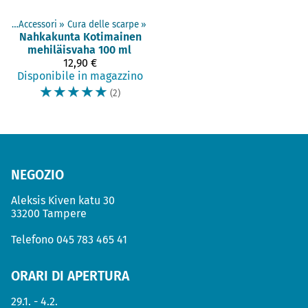
tti
‪»
Accessori
‪»
Cura delle scarpe
‪»
Nahkakunta
Kotimainen
mehiläisvaha 100 ml
12,90 €
Disponibile in magazzino
☆
☆
☆
☆
☆
(2)
NEGOZIO
Aleksis Kiven katu 30
33200 Tampere
Telefono
045 783 465 41
ORARI DI APERTURA
29.1. - 4.2.