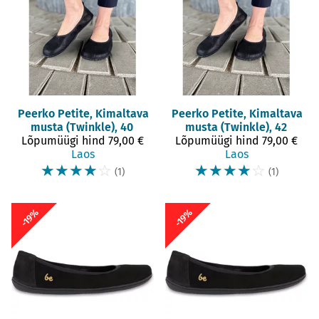
Peerko
Petite, Kimaltava
Peerko
Petite, Kimaltava
musta (Twinkle), 40
musta (Twinkle), 42
Lõpumüügi hind
79,00 €
Lõpumüügi hind
79,00 €
Laos
Laos
☆
☆
☆
☆
☆
☆
☆
☆
☆
☆
(1)
(1)
-19%
-19%