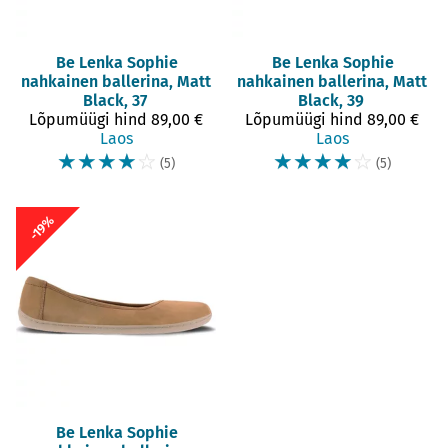
Be Lenka
Sophie
Be Lenka
Sophie
nahkainen ballerina, Matt
nahkainen ballerina, Matt
Black, 37
Black, 39
Lõpumüügi hind
89,00 €
Lõpumüügi hind
89,00 €
Laos
Laos
☆
☆
☆
☆
☆
☆
☆
☆
☆
☆
(5)
(5)
-19%
Be Lenka
Sophie