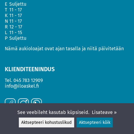
E
Suljettu
T
11 - 17
K
11 - 17
N
11 - 17
R
12 - 17
L
11 - 15
P
Suljettu
Nämä aukioloajat ovat ajan tasalla ja niitä päivitetään
KLIENDITEENINDUS
Tel.
045 783 12909
info@iloaskel.fi
See veebileht kasutab küpsiseid.
Lisateave »
Aktsepteeri kohustuslikud
Aktsepteeri kõik