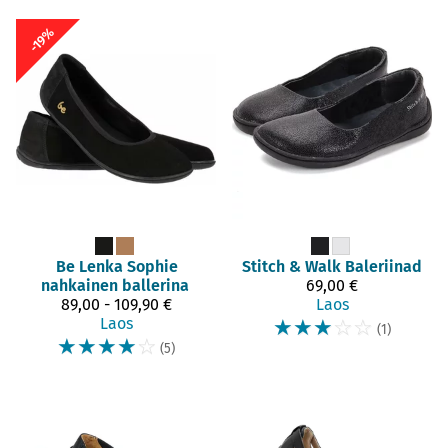
-19%
Be Lenka
Sophie
Stitch & Walk
Baleriinad
nahkainen ballerina
69,00 €
89,00 - 109,90 €
Laos
Laos
☆
☆
☆
☆
☆
(1)
☆
☆
☆
☆
☆
(5)