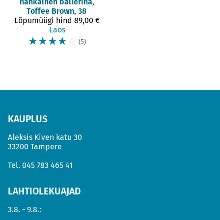
nahkainen ballerina,
Toffee Brown, 38
Lõpumüügi hind
89,00 €
Laos
☆
☆
☆
☆
☆
(5)
KAUPLUS
Aleksis Kiven katu 30
33200 Tampere
Tel.
045 783 465 41
LAHTIOLEKUAJAD
3.8. - 9.8.: