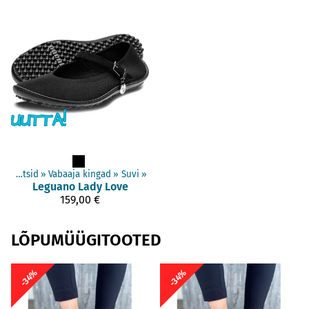
Täiskasvanud jalatsid
‪»
Vabaaja kingad
‪»
Suvi
‪»
Leguano
Lady Love
159,00 €
LÕPUMÜÜGITOOTED
-34%
-34%