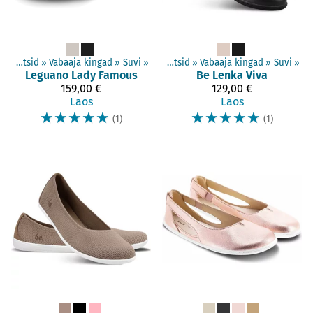
ted
‪»
Paljajalujalatsid
Täiskasvanud jalatsid
‪»
Vabaaja kingad
‪»
‪»
Suvi
‪»
Täiskasvanud jalatsid
‪»
Vabaaja kingad
‪»
Suvi
‪»
Leguano
Lady Famous
Be Lenka
Viva
159,00 €
129,00 €
Laos
Laos
☆
☆
☆
☆
☆
☆
☆
☆
☆
☆
(1)
(1)