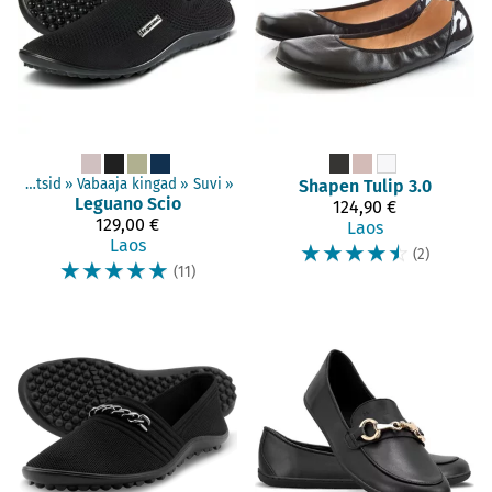
Täiskasvanud jalatsid
‪»
Vabaaja kingad
‪»
Suvi
‪»
Shapen
Tulip 3.0
Leguano
Scio
124,90 €
129,00 €
Laos
Laos
☆
☆
☆
☆
☆
(2)
☆
☆
☆
☆
☆
(11)