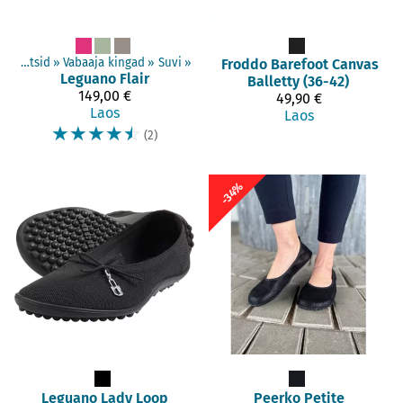
Täiskasvanud jalatsid
‪»
Vabaaja kingad
‪»
Suvi
‪»
Froddo Barefoot
Canvas
Leguano
Flair
Balletty (36-42)
149,00 €
49,90 €
Laos
Laos
☆
☆
☆
☆
☆
(2)
-34%
Leguano
Lady Loop
Peerko
Petite