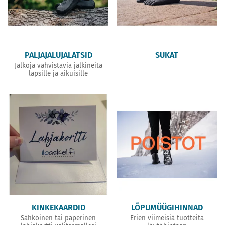
PALJAJALUJALATSID
SUKAT
Jalkoja vahvistavia jalkineita
lapsille ja aikuisille
KINKEKAARDID
LÕPUMÜÜGIHINNAD
Sähköinen tai paperinen
Erien viimeisiä tuotteita