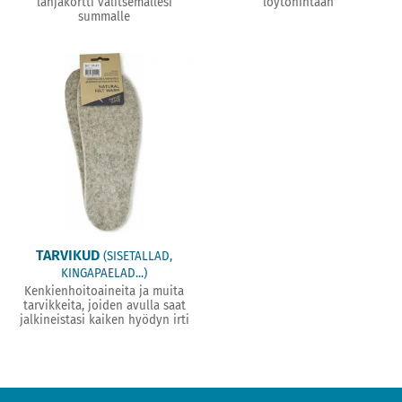
lahjakortti valitsemallesi
löytöhintaan
summalle
TARVIKUD
(SISETALLAD,
KINGAPAELAD...)
Kenkienhoitoaineita ja muita
tarvikkeita, joiden avulla saat
jalkineistasi kaiken hyödyn irti