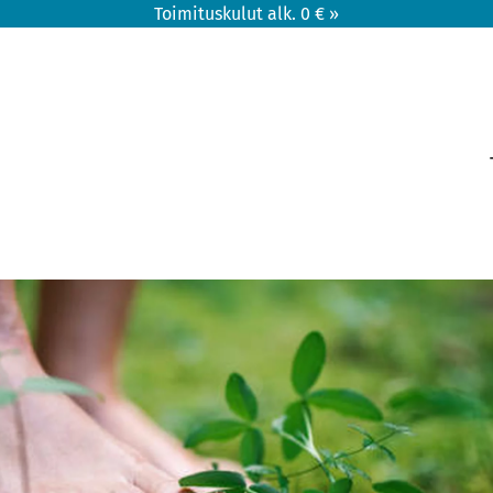
Toimituskulut alk. 0 € »