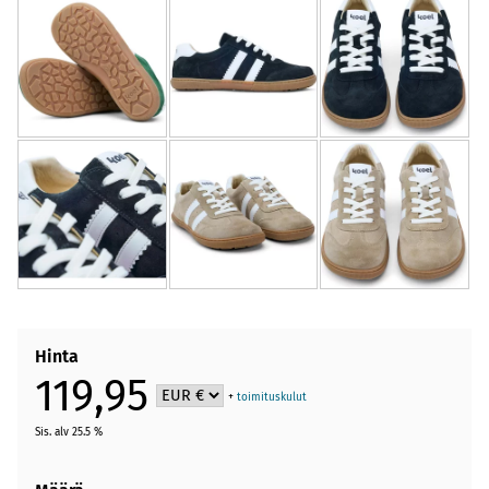
Hinta
119,95
+
toimituskulut
Sis. alv 25.5 %