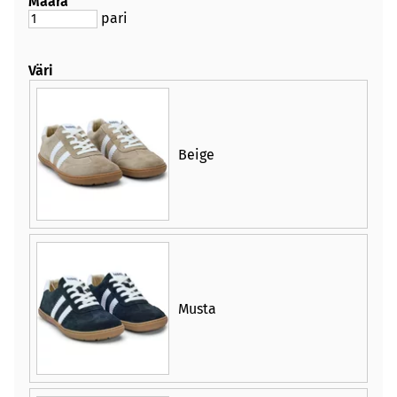
Määrä
pari
Väri
Beige
Musta