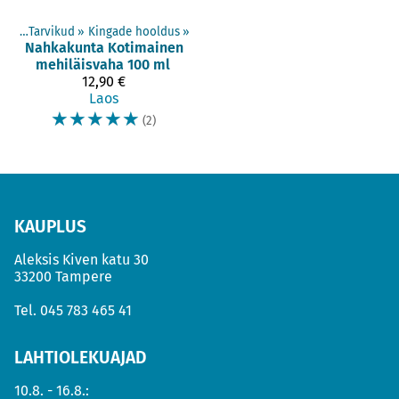
ted
‪»
Tarvikud
‪»
Kingade hooldus
‪»
Nahkakunta
Kotimainen
mehiläisvaha 100 ml
12,90 €
Laos
☆
☆
☆
☆
☆
(2)
KAUPLUS
Aleksis Kiven katu 30
33200 Tampere
Tel.
045 783 465 41
LAHTIOLEKUAJAD
10.8. - 16.8.: