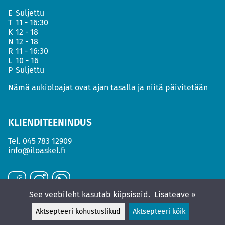
E
Suljettu
T
11 - 16:30
K
12 - 18
N
12 - 18
R
11 - 16:30
L
10 - 16
P
Suljettu
Nämä aukioloajat ovat ajan tasalla ja niitä päivitetään
KLIENDITEENINDUS
Tel.
045 783 12909
info@iloaskel.fi
See veebileht kasutab küpsiseid.
Lisateave »
Aktsepteeri kohustuslikud
Aktsepteeri kõik