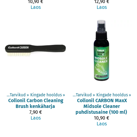
10,90 €
12,90 €
Laos
Laos
ted
‪»
Tarvikud
‪»
Kingade hooldus
Tooted
‪»
‪»
Tarvikud
‪»
Kingade hooldus
‪»
Collonil
Carbon Cleaning
Collonil
CARBON MaxX
Brush kenkäharja
Midsole Cleaner
7,90 €
puhdistusaine (100 ml)
Laos
10,90 €
Laos