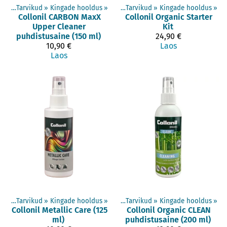
ted
‪»
Tarvikud
‪»
Kingade hooldus
Tooted
‪»
‪»
Tarvikud
‪»
Kingade hooldus
‪»
Collonil
CARBON MaxX
Collonil
Organic Starter
Upper Cleaner
Kit
puhdistusaine (150 ml)
24,90 €
10,90 €
Laos
Laos
ted
‪»
Tarvikud
‪»
Kingade hooldus
Tooted
‪»
‪»
Tarvikud
‪»
Kingade hooldus
‪»
Collonil
Metallic Care (125
Collonil
Organic CLEAN
ml)
puhdistusaine (200 ml)