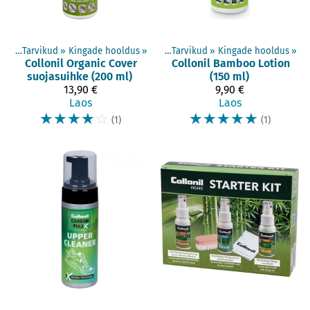
ted
‪»
Tarvikud
‪»
Kingade hooldus
Tooted
‪»
‪»
Tarvikud
‪»
Kingade hooldus
‪»
Collonil
Organic Cover
Collonil
Bamboo Lotion
suojasuihke (200 ml)
(150 ml)
13,90 €
9,90 €
Laos
Laos
☆
☆
☆
☆
☆
☆
☆
☆
☆
☆
(1)
(1)