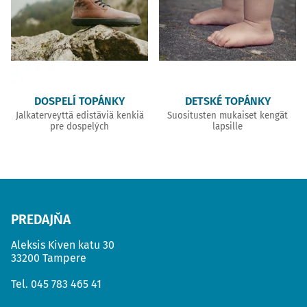
DOSPELÍ TOPÁNKY
DETSKÉ TOPÁNKY
Jalkaterveyttä edistäviä kenkiä
Suositusten mukaiset kengät
pre dospelých
lapsille
PREDAJŇA
Aleksis Kiven katu 30
33200 Tampere
Tel.
045 783 465 41