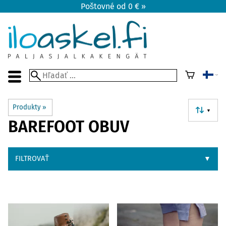
Poštovné od 0 € »
Produkty
‪»
▼
BAREFOOT OBUV
FILTROVAŤ
▼