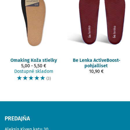
Omaking
Koža stielky
Be Lenka
ActiveBoost-
5,00 - 5,50 €
pohjalliset
Dostupné skladom
10,90 €
☆
☆
☆
☆
☆
(3)
PREDAJŇA
Aleksis Kiven katu 30