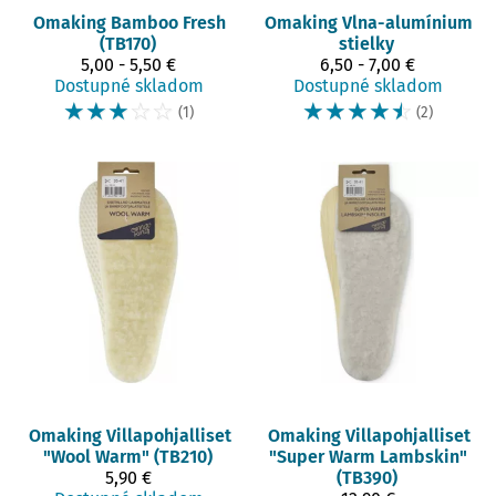
Omaking
Bamboo Fresh
Omaking
Vlna-alumínium
(TB170)
stielky
5,00 - 5,50 €
6,50 - 7,00 €
Dostupné skladom
Dostupné skladom
☆
☆
☆
☆
☆
☆
☆
☆
☆
☆
(1)
(2)
Omaking
Villapohjalliset
Omaking
Villapohjalliset
"Wool Warm" (TB210)
"Super Warm Lambskin"
5,90 €
(TB390)