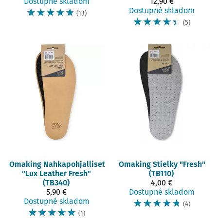
Dostupné skladom
12,90 €
☆
☆
☆
☆
☆
Dostupné skladom
(13)
☆
☆
☆
☆
☆
(5)
Omaking
Nahkapohjalliset
Omaking
Stielky "Fresh"
"Lux Leather Fresh"
(TB110)
(TB340)
4,00 €
5,90 €
Dostupné skladom
Dostupné skladom
☆
☆
☆
☆
☆
(4)
☆
☆
☆
☆
☆
(1)