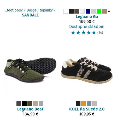
Barefoot obuv
‪»
Dospelí topánky
‪»
»
SANDÁLE
Leguano
Go
169,00 €
Dostupné skladom
☆
☆
☆
☆
☆
(14)
Leguano
Beat
KOEL
Ila Suede 2.0
184,90 €
109,95 €