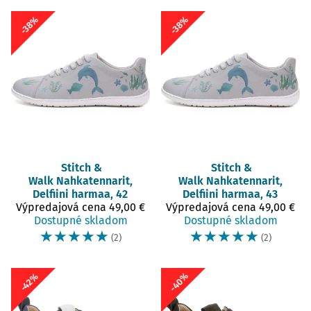
-38%
-38%
Stitch &
Stitch &
Walk
Nahkatennarit,
Walk
Nahkatennarit,
Delfiini harmaa, 42
Delfiini harmaa, 43
Výpredajová cena
49,00 €
Výpredajová cena
49,00 €
Dostupné skladom
Dostupné skladom
☆
☆
☆
☆
☆
☆
☆
☆
☆
☆
(2)
(2)
-40%
-42%