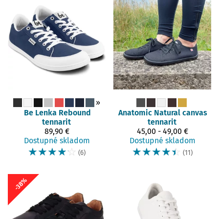
»
Be Lenka
Rebound
Anatomic
Natural canvas
tennarit
tennarit
89,90 €
45,00 - 49,00 €
Dostupné skladom
Dostupné skladom
☆
☆
☆
☆
☆
☆
☆
☆
☆
☆
(6)
(11)
-38%