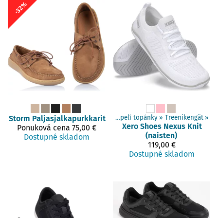
-32%
Storm
Produkty
Paljasjalkapurkkarit
‪»
Barefoot obuv
‪»
Dospelí topánky
‪»
Treenikengät
‪»
Xero Shoes
Nexus Knit
Ponuková cena
75,00 €
(naisten)
Dostupné skladom
119,00 €
Dostupné skladom