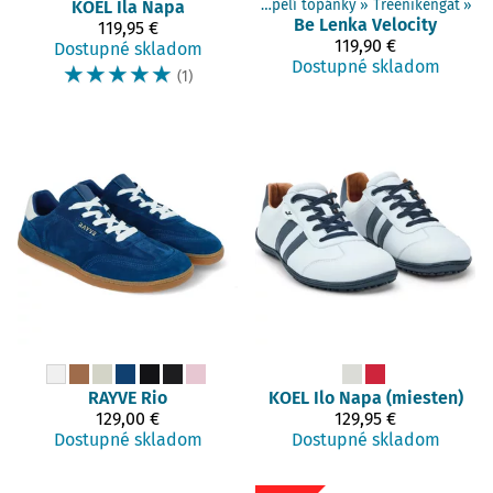
Produkty
KOEL
Ila Napa
‪»
Barefoot obuv
‪»
Dospelí topánky
‪»
Treenikengät
‪»
Be Lenka
Velocity
119,95 €
119,90 €
Dostupné skladom
Dostupné skladom
☆
☆
☆
☆
☆
(1)
RAYVE
Rio
KOEL
Ilo Napa (miesten)
129,00 €
129,95 €
Dostupné skladom
Dostupné skladom