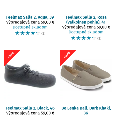
Feelmax
Salla 2, Aqua, 39
Feelmax
Salla 2, Rosa
Výpredajová cena
59,00 €
(valkoinen pohja), 41
Dostupné skladom
Výpredajová cena
59,00 €
☆
☆
☆
☆
☆
Dostupné skladom
(3)
☆
☆
☆
☆
☆
(3)
-50%
-26%
Feelmax
Salla 2, Black, 46
Be Lenka
Bali, Dark Khaki,
Výpredajová cena
59,00 €
36