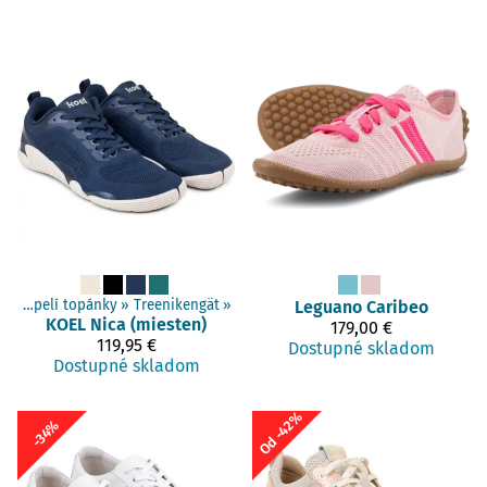
‪»
Dospelí topánky
‪»
Treenikengät
‪»
Leguano
Caribeo
KOEL
Nica (miesten)
179,00 €
119,95 €
Dostupné skladom
Dostupné skladom
Od -42%
-34%