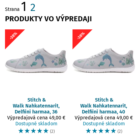
1
2
Strana
PRODUKTY VO VÝPREDAJI
-38%
-38%
Stitch &
Stitch &
Walk
Nahkatennarit,
Walk
Nahkatennarit,
Delfiini harmaa, 36
Delfiini harmaa, 40
Výpredajová cena
49,00 €
Výpredajová cena
49,00 €
Dostupné skladom
Dostupné skladom
☆
☆
☆
☆
☆
☆
☆
☆
☆
☆
(2)
(2)