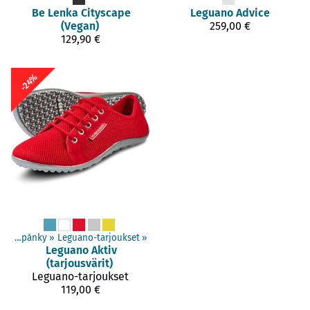
Be Lenka
Cityscape
Leguano
Advice
(Vegan)
259,00 €
129,90 €
-24%
Dospelí topánky
‪»
Leguano-tarjoukset
‪»
Leguano
Aktiv
(tarjousvärit)
Leguano-tarjoukset
119,00 €