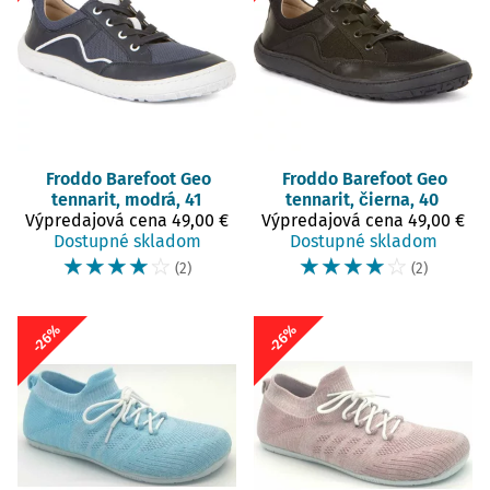
Froddo Barefoot
Geo
Froddo Barefoot
Geo
tennarit, modrá, 41
tennarit, čierna, 40
Výpredajová cena
49,00 €
Výpredajová cena
49,00 €
Dostupné skladom
Dostupné skladom
☆
☆
☆
☆
☆
☆
☆
☆
☆
☆
(2)
(2)
-26%
-26%