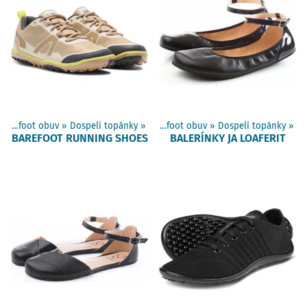
Barefoot obuv
‪»
Dospelí topánky
Produkty
‪»
‪»
Barefoot obuv
‪»
Dospelí topánky
‪»
BAREFOOT RUNNING SHOES
BALERÍNKY JA LOAFERIT