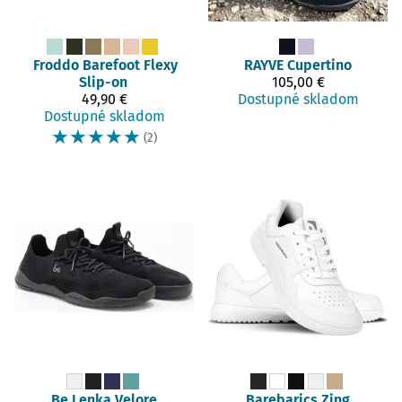
Froddo Barefoot
Flexy
RAYVE
Cupertino
Slip-on
105,00 €
49,90 €
Dostupné skladom
Dostupné skladom
☆
☆
☆
☆
☆
(2)
Be Lenka
Velore
Barebarics
Zing