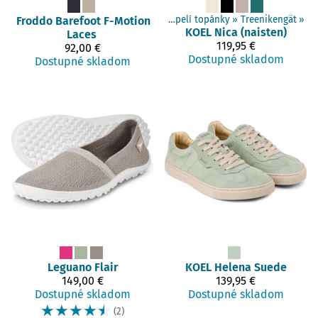
Froddo Barefoot
Produkty
‪»
Barefoot obuv
F-Motion
‪»
Dospelí topánky
‪»
Treenikengät
‪»
KOEL
Nica (naisten)
Laces
119,95 €
92,00 €
Dostupné skladom
Dostupné skladom
Leguano
Flair
KOEL
Helena Suede
149,00 €
139,95 €
Dostupné skladom
Dostupné skladom
☆
☆
☆
☆
☆
(2)