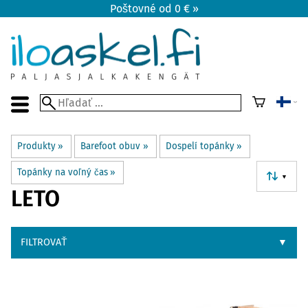
Poštovné od 0 € »
Produkty
‪»
Barefoot obuv
‪»
Dospelí topánky
‪»
Topánky na voľný čas
‪»
▼
LETO
FILTROVAŤ
▼