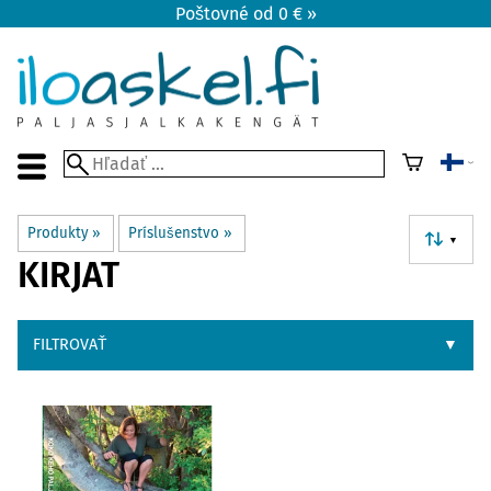
Poštovné od 0 € »
Produkty
‪»
Príslušenstvo
‪»
▼
KIRJAT
FILTROVAŤ
▼