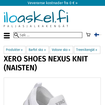
Veveranse kostnader fra 0 € »
Produkter
‪»
Barfot sko
‪»
Voksne sko
‪»
Treenikengät
‪»
XERO SHOES
NEXUS KNIT
(NAISTEN)