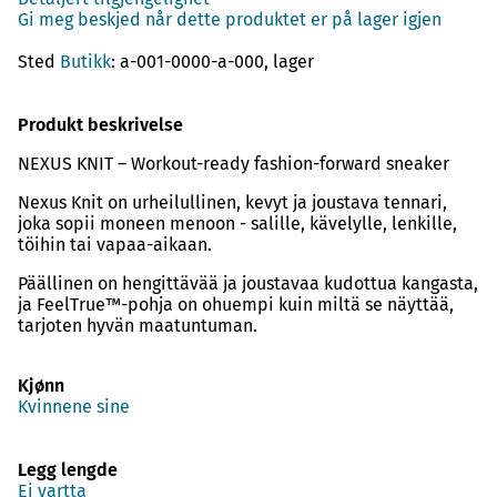
Gi meg beskjed når dette produktet er på lager igjen
Sted
Butikk
: a-001-0000-a-000, lager
Produkt beskrivelse
NEXUS KNIT – Workout-ready fashion-forward sneaker
Nexus Knit on urheilullinen, kevyt ja joustava tennari,
joka sopii moneen menoon - salille, kävelylle, lenkille,
töihin tai vapaa-aikaan.
Päällinen on hengittävää ja joustavaa kudottua kangasta,
ja FeelTrue™-pohja on ohuempi kuin miltä se näyttää,
tarjoten hyvän maatuntuman.
Kjønn
Kvinnene sine
Legg lengde
Ei vartta