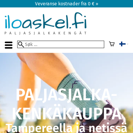
Veveranse kostnader fra 0 € »
PALJASJALKA-
KENKÄKAUPPA
Tampereella ja netissä