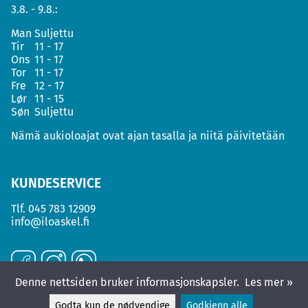
3.8. - 9.8.:
Man
Suljettu
Tir
11 - 17
Ons
11 - 17
Tor
11 - 17
Fre
12 - 17
Lør
11 - 15
Søn
Suljettu
Nämä aukioloajat ovat ajan tasalla ja niitä päivitetään
KUNDESERVICE
Tlf.
045 783 12909
info@iloaskel.fi
Denne nettsiden bruker informasjonskapsler.
Les mer »
Godta kun de nødvendige
Godkjenn alle