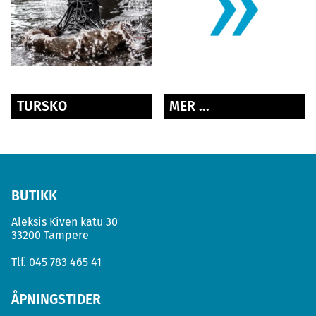
TURSKO
MER ...
BUTIKK
Aleksis Kiven katu 30
33200 Tampere
Tlf.
045 783 465 41
ÅPNINGSTIDER