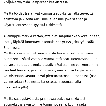
kivijalkamyymälä Tampereen keskustassa.
Meiltä löydät laajan valikoiman laadukkaita, jalkaterveyttä
edistäviä jalkineita aikuisille ja lapsille joka säähän ja
käyttötilanteeseen, tyylistä tinkimättä.
Avainlippu-merkki kertoo, että olet saapunut verkkokauppaan,
jota ylläpitää luotettava suomalainen yritys, joka työllistää
Suomessa.
Meiltä ostamalla tuet suomalaista työtä ja verorahat jäävät
Suomeen. Lisäksi voit olla varma, että saat luotettavasti juuri
sellaisen tuotteen, jonka tilasitkin. Valitsemme valikoimamme
tuotteet huolella, ja suurin osa myymistämme kengistä on
valmistetaan vastuullisesti pientuotantona Euroopassa (osa
valmistetaan Suomessa tai ostetaan suomalaisilta
maahantuojilta).
Meiltä saat ystävällistä ja sujuvaa palvelua sukkelasti
suomeksi, ja sivustomme toimii nopealla, kotimaisella