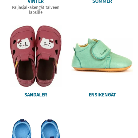
VINTER
SOMMER
Paljasjalkakengät talveen
lapsille
SANDALER
ENSIKENGÄT