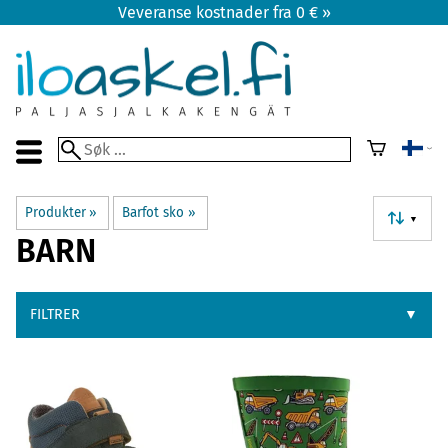
Veveranse kostnader fra 0 € »
Produkter
‪»
Barfot sko
‪»
▼
BARN
FILTRER
▼