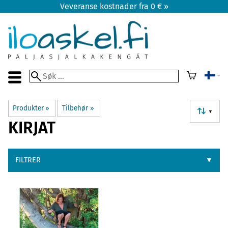
Veveranse kostnader fra 0 € »
Produkter
‪»
Tilbehør
‪»
▼
KIRJAT
FILTRER
▼