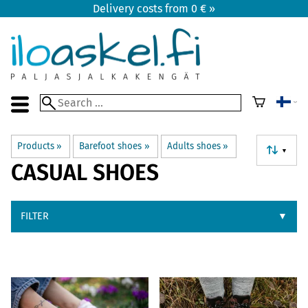
Delivery costs from 0 € »
Products
‪»
Barefoot shoes
‪»
Adults shoes
‪»
▼
CASUAL SHOES
FILTER
▼