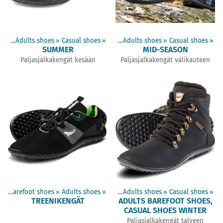
oes
‪»
Adults shoes
Products
‪»
Casual shoes
‪»
Barefoot shoes
‪»
‪»
Adults shoes
‪»
Casual shoes
‪»
SUMMER
MID-SEASON
Paljasjalkakengät kesään
Paljasjalkakengät välikauteen
s
‪»
Barefoot shoes
Products
‪»
Adults shoes
‪»
Barefoot shoes
‪»
‪»
Adults shoes
‪»
Casual shoes
‪»
TREENIKENGÄT
ADULTS BAREFOOT SHOES,
CASUAL SHOES WINTER
Paljasjalkakengät talveen