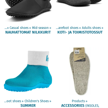
hoes
‪»
Casual shoes
‪»
Mid-season
Products
‪»
‪»
Barefoot shoes
‪»
Adults shoes
‪»
NAUHATTOMAT NILKKURIT
KOTI- JA TOIMISTOTOSSUT
Barefoot shoes
‪»
Children's Shoes
‪»
Products
‪»
SUMMER
ACCESSORIES
(INSOLES,