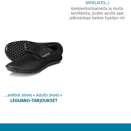
SHOELACES...)
Kenkienhoitoaineita ja muita
tarvikkeita, joiden avulla saat
jalkineistasi kaiken hyödyn irti
s
‪»
Barefoot shoes
‪»
Adults shoes
‪»
LEGUANO-TARJOUKSET