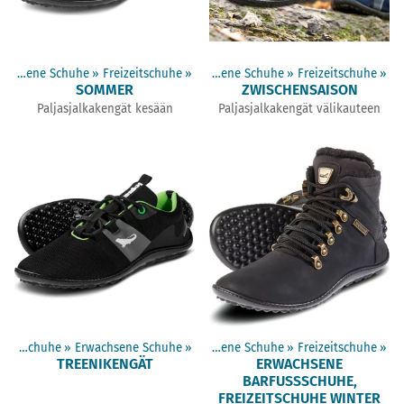
Erwachsene Schuhe
Artikel
‪»
Barfußschuhe
‪»
Freizeitschuhe
‪»
‪»
Erwachsene Schuhe
‪»
Freizeitschuhe
‪»
SOMMER
ZWISCHENSAISON
Paljasjalkakengät kesään
Paljasjalkakengät välikauteen
Barfußschuhe
Artikel
‪»
Erwachsene Schuhe
‪»
Barfußschuhe
‪»
‪»
Erwachsene Schuhe
‪»
Freizeitschuhe
‪»
TREENIKENGÄT
ERWACHSENE
BARFUSSSCHUHE, F
REIZEITSCHUHE WINTER