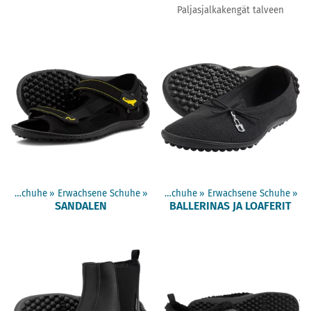
Paljasjalkakengät talveen
Barfußschuhe
‪»
Erwachsene Schuhe
Artikel
‪»
‪»
Barfußschuhe
‪»
Erwachsene Schuhe
‪»
SANDALEN
BALLERINAS JA LOAFERIT