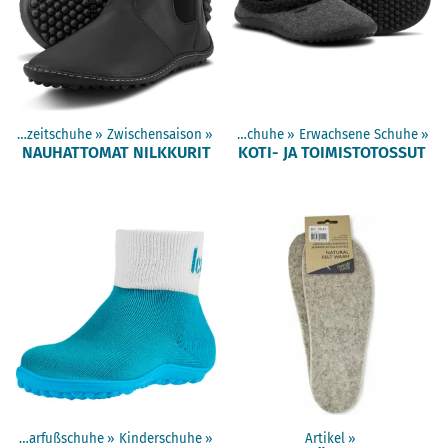
»
Freizeitschuhe
‪»
Zwischensaison
Artikel
‪»
‪»
Barfußschuhe
‪»
Erwachsene Schuhe
‪»
NAUHATTOMAT NILKKURIT
KOTI- JA TOIMISTOTOSSUT
el
‪»
Barfußschuhe
‪»
Kinderschuhe
‪»
Artikel
‪»