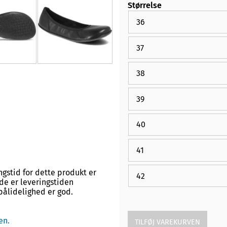
Størrelse
36
37
38
39
40
41
ngstid for dette produkt er
42
lde er leveringstiden
pålidelighed er god.
en.