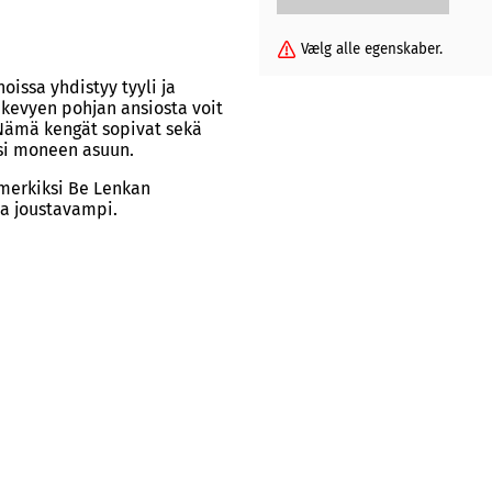
Vælg alle egenskaber.
oissa yhdistyy tyyli ja
kevyen pohjan ansiosta voit
. Nämä kengät sopivat sekä
ksi moneen asuun.
merkiksi Be Lenkan
ja joustavampi.