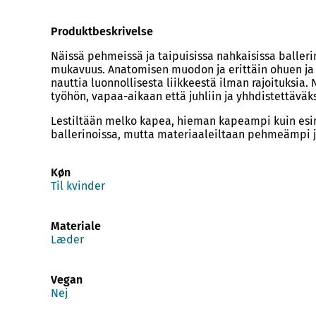
Produktbeskrivelse
Näissä pehmeissä ja taipuisissa nahkaisissa ballerin
mukavuus. Anatomisen muodon ja erittäin ohuen ja 
nauttia luonnollisesta liikkeestä ilman rajoituksia
työhön, vapaa-aikaan että juhliin ja yhhdistettävä
Lestiltään melko kapea, hieman kapeampi kuin esi
ballerinoissa, mutta materiaaleiltaan pehmeämpi 
Køn
Til kvinder
Materiale
Læder
Vegan
Nej