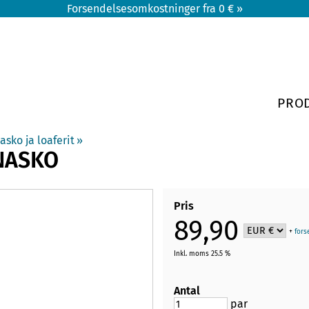
Forsendelsesomkostninger fra 0 € »
PRO
asko ja loaferit
‪»
NASKO
Pris
89,90
+
fors
Inkl. moms 25.5 %
Antal
par