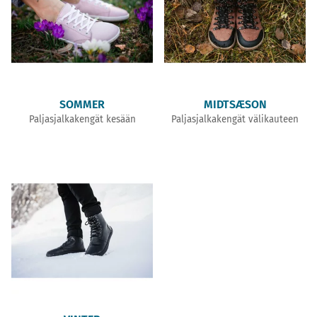
SOMMER
MIDTSÆSON
Paljasjalkakengät kesään
Paljasjalkakengät välikauteen