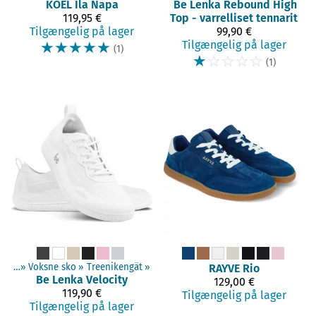
KOEL
Ila Napa
Be Lenka
Rebound High
119,95 €
Top - varrelliset tennarit
Tilgængelig på lager
99,90 €
☆
☆
☆
☆
☆
Tilgængelig på lager
(1)
☆
☆
☆
☆
☆
(1)
t sko
‪»
Voksne sko
‪»
Treenikengät
‪»
RAYVE
Rio
Be Lenka
Velocity
129,00 €
119,90 €
Tilgængelig på lager
Tilgængelig på lager