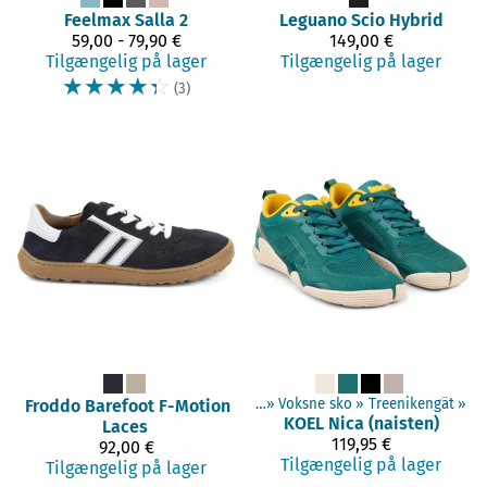
Feelmax
Salla 2
Leguano
Scio Hybrid
59,00 - 79,90 €
149,00 €
Tilgængelig på lager
Tilgængelig på lager
☆
☆
☆
☆
☆
(3)
Froddo Barefoot
Produkterne
F-Motion
‪»
Barefoot sko
‪»
Voksne sko
‪»
Treenikengät
‪»
KOEL
Nica (naisten)
Laces
119,95 €
92,00 €
Tilgængelig på lager
Tilgængelig på lager