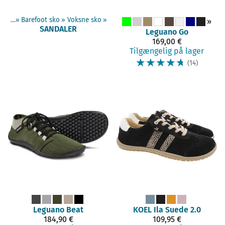
terne
‪»
Barefoot sko
‪»
Voksne sko
‪»
»
SANDALER
Leguano
Go
169,00 €
Tilgængelig på lager
☆
☆
☆
☆
☆
(14)
Leguano
Beat
KOEL
Ila Suede 2.0
184,90 €
109,95 €