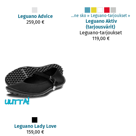
Produkterne
Leguano
‪»
Advice
Barefoot sko
‪»
Voksne sko
‪»
Leguano-tarjoukset
‪»
Leguano
Aktiv
259,00 €
(tarjousvärit)
Leguano-tarjoukset
119,00 €
Leguano
Lady Love
159,00 €