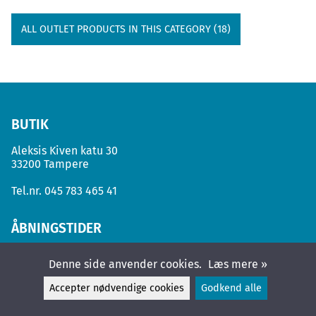
ALL OUTLET PRODUCTS IN THIS CATEGORY (18)
BUTIK
Aleksis Kiven katu 30
33200 Tampere
Tel.nr.
045 783 465 41
ÅBNINGSTIDER
3.8. - 9.8.:
Denne side anvender cookies.
Læs mere »
Man.
Suljettu
Accepter nødvendige cookies
Godkend alle
Tirs.
11 - 17
Ons.
11 - 17