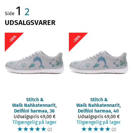
1
2
Side
UDSALGSVARER
-38%
-38%
Stitch &
Stitch &
Walk
Nahkatennarit,
Walk
Nahkatennarit,
Delfiini harmaa, 36
Delfiini harmaa, 40
Udsalgspris
49,00 €
Udsalgspris
49,00 €
Tilgængelig på lager
Tilgængelig på lager
☆
☆
☆
☆
☆
☆
☆
☆
☆
☆
(2)
(2)