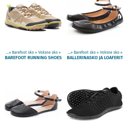
terne
‪»
Barefoot sko
‪»
Voksne sko
Produkterne
‪»
‪»
Barefoot sko
‪»
Voksne sko
‪»
BAREFOOT RUNNING SHOES
BALLERINASKO JA LOAFERIT