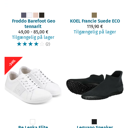
Froddo Barefoot
Geo
KOEL
Francie Suede ECO
tennarit
119,90 €
49,00 - 85,00 €
Tilgængelig på lager
Tilgængelig på lager
☆
☆
☆
☆
☆
(2)
-34%
Be Lenka
Elite
Leguano
Sneaker