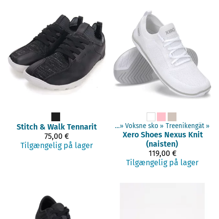
Stitch & Walk
Produkterne
Tennarit
‪»
Barefoot sko
‪»
Voksne sko
‪»
Treenikengät
‪»
Xero Shoes
Nexus Knit
75,00 €
(naisten)
Tilgængelig på lager
119,00 €
Tilgængelig på lager