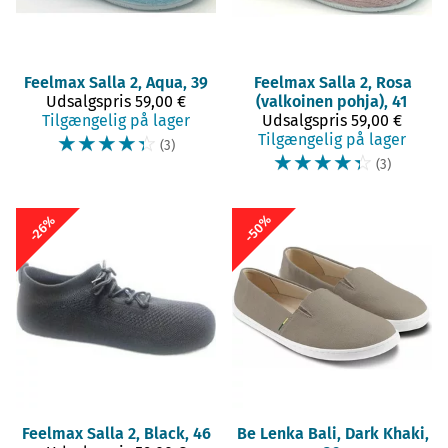
Feelmax
Salla 2, Aqua, 39
Feelmax
Salla 2, Rosa
Udsalgspris
59,00 €
(valkoinen pohja), 41
Tilgængelig på lager
Udsalgspris
59,00 €
☆
☆
☆
☆
☆
Tilgængelig på lager
(3)
☆
☆
☆
☆
☆
(3)
-50%
-26%
Feelmax
Salla 2, Black, 46
Be Lenka
Bali, Dark Khaki,