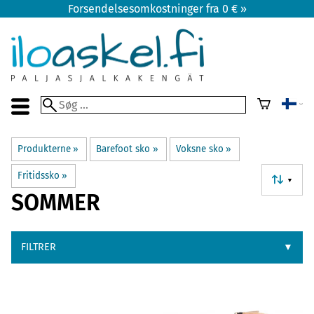
Forsendelsesomkostninger fra 0 € »
Produkterne
‪»
Barefoot sko
‪»
Voksne sko
‪»
Fritidssko
‪»
▼
SOMMER
FILTRER
▼