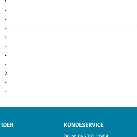
1
-
-
-
1
-
-
-
2
-
-
TIDER
KUNDESERVICE
Tel.nr.
045 783 12909