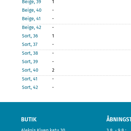
Beige, 39
1
Beige, 40
-
Beige, 41
-
Beige, 42
-
Sort, 36
1
Sort, 37
-
Sort, 38
-
Sort, 39
-
Sort, 40
2
Sort, 41
-
Sort, 42
-
BUTIK
ÅBNINGS
Aleksis Kiven katu 30
3.8. - 9.8.: