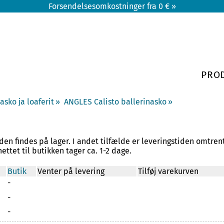
Forsendelsesomkostninger fra 0 € »
PRO
asko ja loaferit
‪»
ANGLES Calisto ballerinasko
‪»
den findes på lager. I andet tilfælde er leveringstiden omtren
ettet til butikken tager ca. 1-2 dage.
Butik
Venter på levering
Tilføj varekurven
-
-
-