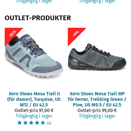
Tillgänglig i lager
Tillgänglig i lager
OUTLET-PRODUKTER
-30%
-41%
Xero Shoes
Mesa Trail II
Xero Shoes
Mesa Trail WP
(för damer), Turqoise, US
för herrar, Trekking Green /
W12 / EU 42.5
Pine, US M9.5 / EU 42.5
Outlet-pris
97,00 €
Outlet-pris
99,00 €
Tillgänglig i lager
Tillgänglig i lager
☆
☆
☆
☆
☆
(4)