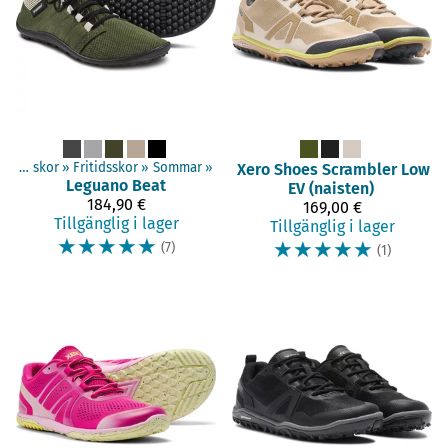
Vuxen skor
‪»
Fritidsskor
‪»
Sommar
‪»
Xero Shoes
Scrambler Low
Leguano
Beat
EV (naisten)
184,90 €
169,00 €
Tillgänglig i lager
Tillgänglig i lager
☆
☆
☆
☆
☆
☆
☆
☆
☆
☆
(7)
(1)