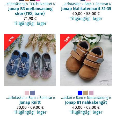
n
‪»
Mellansäsong
‪»
TEX-kalvolliset
Produkter
‪»
‪»
Barfotaskor
‪»
Barn
‪»
Sommar
‪»
Jonap
B3 mellansäsong
Jonap
Nahkatennarit 31-35
skor (TEX, bare)
40,00 - 58,00 €
74,90 €
Tillgänglig i lager
Tillgänglig i lager
-57%
-35%
er
‪»
Barfotaskor
‪»
Barn
Produkter
‪»
Sommar
‪»
‪»
Barfotaskor
‪»
Barn
‪»
Mellansäsong
‪»
Jonap
Knitt
Jonap
B1 nahkakengät
30,00 - 69,00 €
40,00 - 62,00 €
Tillgänglig i lager
Tillgänglig i lager