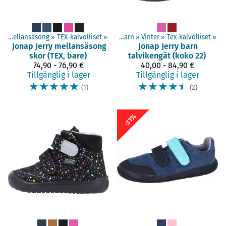
n
‪»
Mellansäsong
Produkter
‪»
TEX-kalvolliset
‪»
Barfotaskor
‪»
‪»
Barn
‪»
Vinter
‪»
Tex-kalvolliset
‪»
Jonap
Jerry mellansäsong
Jonap
Jerry barn
skor (TEX, bare)
talvikengät (koko 22)
74,90 - 76,90 €
40,00 - 84,90 €
Tillgänglig i lager
Tillgänglig i lager
☆
☆
☆
☆
☆
☆
☆
☆
☆
☆
(1)
(2)
-31%