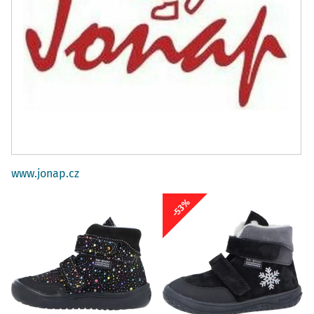
www.jonap.cz
-53%